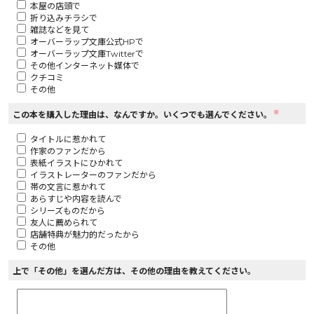
本屋の店頭で
折り込みチラシで
ロサージュノベルス
雑誌などを見て
オーバーラップ文庫公式HPで
オーバーラップ文庫Twitterで
その他インターネット媒体で
クチコミ
その他
コミックガルド
※
この本を購入した理由は、なんですか。いくつでも選んでください。
タイトルに惹かれて
作家のファンだから
コミッククリエ
表紙イラストにひかれて
イラストレーターのファンだから
帯の文言に惹かれて
あらすじや内容を読んで
シリーズものだから
友人に薦められて
リキューレ
店舗特典が魅力的だったから
その他
上で「その他」を選んだ方は、その他の理由を教えてください。
コミックパルフェ