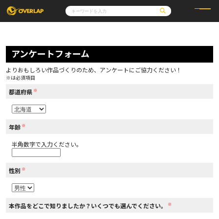
コミック
ライトノベル
コミックガルド
文庫
アンケートフォーム
コミッククリエ
ノベルス
LiQulle
ノベルスf
ラブパルフェ
ロサージュノベルス
その他
通販・NEWS
よりおもしろい作品づくりのため、アンケートにご協力ください！
コミックエッセイ
OVERLAP STORE
※は必須項目
ポケットモンスター
オーバーラップ広報室
アニメ
ゲーム
※
企業
都道府県
会社概要
オーバーラップ文庫
採用情報
アクセス
オーバーラップホールディングス
お問い合わせはこちら
※
年齢
半角数字で入力ください。
オーバーラップノベルス
※
性別
オーバーラップノベルスf
※
本作品をどこで知りましたか？いくつでも選んでください。