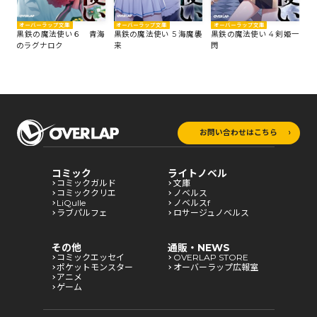
オーバーラップ文庫
オーバーラップ文庫
オ
オーバーラップ文庫
紅の
黒鉄の魔法使い 5 海魔襲
黒鉄の魔法使い 4 剣姫一
黒
黒鉄の魔法使い６ 青海
来
閃
く
のラグナロク
お問い合わせはこちら
コミック
ライトノベル
コミックガルド
文庫
コミッククリエ
ノベルス
LiQulle
ノベルスf
ラブパルフェ
ロサージュノベルス
その他
通販・NEWS
コミックエッセイ
OVERLAP STORE
ポケットモンスター
オーバーラップ広報室
アニメ
ゲーム