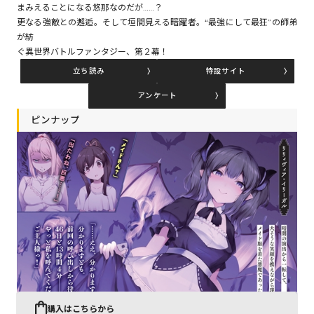
まみえることになる悠那なのだが……？
更なる強敵との邂逅。そして垣間見える暗躍者。“最強にして最狂”の師弟
が紡
コミックエッセイ
ぐ異世界バトルファンタジー、第２幕！
立ち読み
特設サイト
閉じる
アンケート
ピンナップ
購入はこちらから