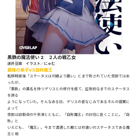
ロサージュノベルス
コミックガルド
黒鉄の魔法使い 2 ２人の戦乙女
迷井豆腐 イラスト／にゅむ
最強の弟子VS自称魔王
コミッククリエ
転移時直後「ステータスは村娘より酷い」とまで称されていた悠那ではあ
ったが、
「黒鉄」の異名を持つデリスとの修行を経て、圧倒的なまでのステータス
を誇る
リキューレ
ようになっていた。そんなある日、デリスの昔なじみであるネルの提案に
よって
悠那は幼馴染の千奈津とともに、「自称魔王」の討伐に赴くことに。「自
称」と
いえども、「魔王」。今まで遭遇した敵とは桁違いのステータスである魔
コミックパルフェ
王と相