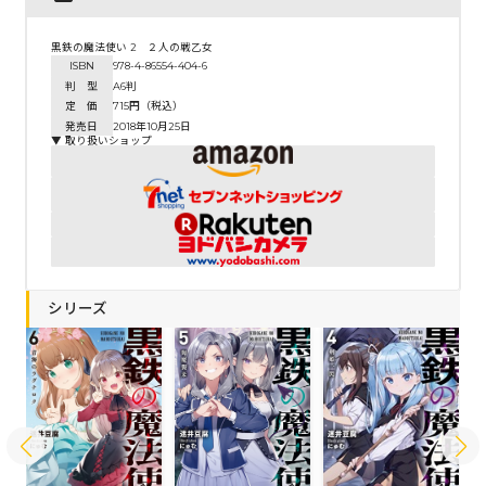
黒鉄の魔法使い 2 ２人の戦乙女
ISBN
978-4-86554-404-6
判 型
A6判
定 価
715円（税込）
発売日
2018年10月25日
▼ 取り扱いショップ
シリーズ