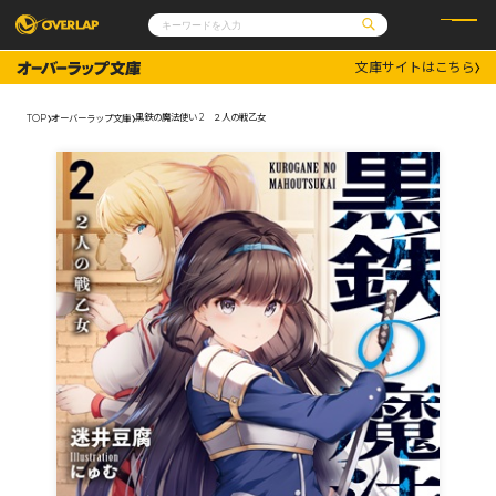
文庫サイトはこちら
コミック
ライトノベル
コミックガルド
文庫
黒鉄の魔法使い 2 ２人の戦乙女
TOP
オーバーラップ文庫
コミッククリエ
ノベルス
LiQulle
ノベルスf
ラブパルフェ
ロサージュノベルス
その他
通販・NEWS
コミックエッセイ
OVERLAP STORE
ポケットモンスター
オーバーラップ広報室
アニメ
ゲーム
企業
会社概要
オーバーラップ文庫
採用情報
アクセス
オーバーラップホールディングス
お問い合わせはこちら
オーバーラップノベルス
オーバーラップノベルスf