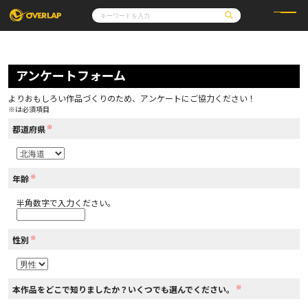
コミック
ライトノベル
コミックガルド
文庫
アンケートフォーム
コミッククリエ
ノベルス
LiQulle
ノベルスf
ラブパルフェ
ロサージュノベルス
その他
通販・NEWS
よりおもしろい作品づくりのため、アンケートにご協力ください！
コミックエッセイ
OVERLAP STORE
※は必須項目
ポケットモンスター
オーバーラップ広報室
アニメ
ゲーム
※
企業
都道府県
会社概要
オーバーラップ文庫
採用情報
アクセス
オーバーラップホールディングス
お問い合わせはこちら
※
年齢
半角数字で入力ください。
オーバーラップノベルス
※
性別
オーバーラップノベルスf
※
本作品をどこで知りましたか？いくつでも選んでください。