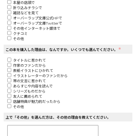
本屋の店頭で
折り込みチラシで
ロサージュノベルス
雑誌などを見て
オーバーラップ文庫公式HPで
オーバーラップ文庫Twitterで
その他インターネット媒体で
クチコミ
その他
コミックガルド
※
この本を購入した理由は、なんですか。いくつでも選んでください。
タイトルに惹かれて
作家のファンだから
コミッククリエ
表紙イラストにひかれて
イラストレーターのファンだから
帯の文言に惹かれて
あらすじや内容を読んで
シリーズものだから
友人に薦められて
リキューレ
店舗特典が魅力的だったから
その他
上で「その他」を選んだ方は、その他の理由を教えてください。
コミックパルフェ