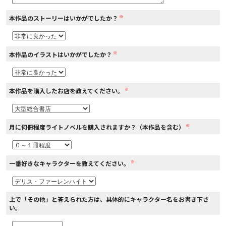
※
本作品のストーリーはいかがでしたか？
コミックエッセイ
閉じる
※
本作品のイラストはいかがでしたか？
※
本作品を購入したお店を教えてください。
※
月に何冊程度ライトノベルを購入されますか？（本作品を含む）
※
一番好きなキャラクターを教えてください。
上で「その他」と答えられた方は、具体的にキャラクター名をお書き下さ
い。