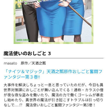
ロサージュノベルス
コミックガルド
魔法使いのおしごと 3
コミッククリエ
masato 原作／天酒之瓢
「ナイツ＆マジック」天酒之瓢原作おしごと奮闘フ
ァンタジー第３巻!!
リキューレ
大事件を解決しちょっと一息と思っていたのだが、今日も異
世界対策課におしごとが舞い込んでくる！通称・カラス小僧
が夜な夜な盗みを働いたり、魔法の力で働くゴーレムが暴走
し始めたり、異世界の魔法が引き起こすトラブルは引っ切り
コミックパルフェ
なしで……!? 魔法使いおしごと奮闘ファンタジー第3巻！