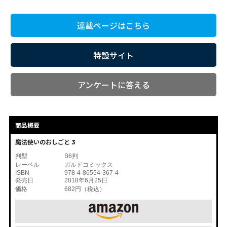
連載ページはこちら
コミックエッセイ
閉じる
特設サイト
アンケートに答える
商品概要
魔法使いのおしごと 3
判型
B6判
レーベル
ガルドコミックス
ISBN
978-4-86554-367-4
発売日
2018年6月25日
価格
682円（税込）