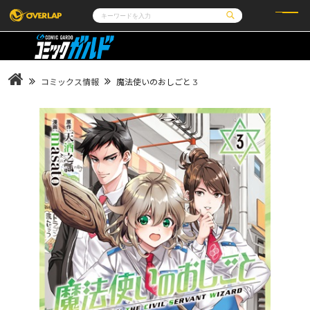
コミック
ライトノベル
コミックガルド
文庫
コミッククリエ
ノベルス
コミックス情報
魔法使いのおしごと 3
LiQulle
ノベルスf
ラブパルフェ
ロサージュノベルス
その他
通販・NEWS
コミックエッセイ
OVERLAP STORE
ポケットモンスター
オーバーラップ広報室
アニメ
ゲーム
企業
会社概要
オーバーラップ文庫
採用情報
アクセス
オーバーラップホールディングス
お問い合わせはこちら
オーバーラップノベルス
オーバーラップノベルスf