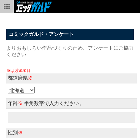
コミックガルド・アンケート
よりおもしろい作品づくりのため、アンケートにご協力
ください
※は必須項目
都道府県
※
年齢
※
半角数字で入力ください。
性別
※