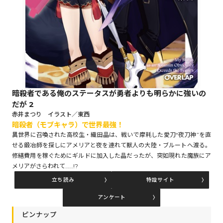
ロサージュノベルス
コミックガルド
暗殺者である俺のステータスが勇者よりも明らかに強いの
だが 2
コミッククリエ
赤井まつり イラスト／東西
暗殺者（モブキャラ）で世界最強！
異世界に召喚された高校生・織田晶は、戦いで摩耗した愛刀“夜刀神”を直
せる鍛冶師を探しにアメリアと夜を連れて獣人の大陸・ブルートへ渡る。
修繕費用を稼ぐためにギルドに加入した晶だったが、突如現れた魔族にア
リキューレ
メリアがさらわれて……!?
立ち読み
特設サイト
アンケート
コミックパルフェ
ピンナップ