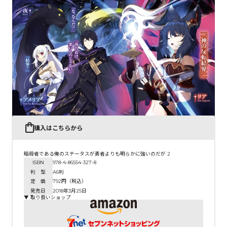
コミックエッセイ
閉じる
購入はこちらから
暗殺者である俺のステータスが勇者よりも明らかに強いのだが 2
ISBN
978-4-86554-327-8
判 型
A6判
定 価
792円（税込）
発売日
2018年3月25日
▼ 取り扱いショップ