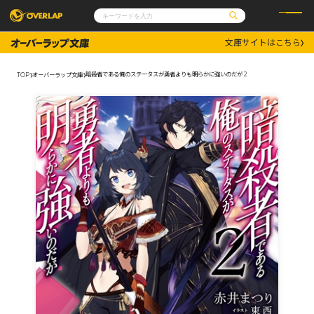
文庫サイトはこちら
コミック
ライトノベル
コミックガルド
文庫
暗殺者である俺のステータスが勇者よりも明らかに強いのだが 2
TOP
オーバーラップ文庫
コミッククリエ
ノベルス
LiQulle
ノベルスf
ラブパルフェ
ロサージュノベルス
その他
通販・NEWS
コミックエッセイ
OVERLAP STORE
ポケットモンスター
オーバーラップ広報室
アニメ
ゲーム
企業
会社概要
オーバーラップ文庫
採用情報
アクセス
オーバーラップホールディングス
お問い合わせはこちら
オーバーラップノベルス
オーバーラップノベルスf