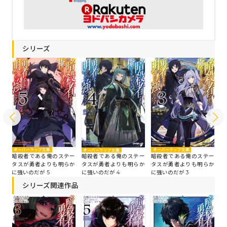
シリーズ
オーバーラップ文庫
オーバーラップ文庫
オ
オーバーラップ文庫
暗殺者である俺のステー
ー
暗殺者である俺のステー
暗
暗殺者である俺のステー
タスが勇者よりも明らか
か
タスが勇者よりも明らか
タ
タスが勇者よりも明らか
に強いのだが 5
に強いのだが 3
に
に強いのだが 4
シリーズ関連作品