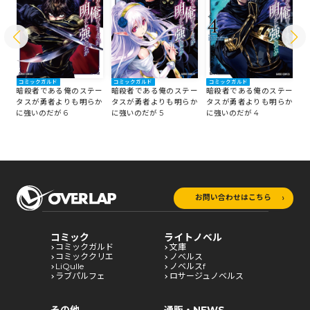
コミックガルド
コ
コミックガルド
コミックガルド
ー
暗殺者である俺のステー
暗
暗殺者である俺のステー
暗殺者である俺のステー
か
タスが勇者よりも明らか
タ
タスが勇者よりも明らか
タスが勇者よりも明らか
に強いのだが 4
に
に強いのだが 6
に強いのだが 5
お問い合わせはこちら
コミック
ライトノベル
コミックガルド
文庫
コミッククリエ
ノベルス
LiQulle
ノベルスf
ラブパルフェ
ロサージュノベルス