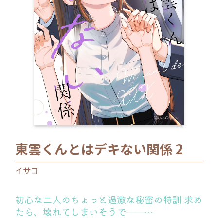
ロサージュノベルス
コミックガルド
コミッククリエ
東雲くんとはデキない関係 2
リキューレ
イサコ
初心な二人のちょっと過激な秘密の特訓 求め
コミックパルフェ
たら、壊れてしまいそうで――…