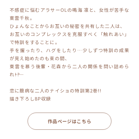
不感症に悩むアラサーOLの鳴海 凛と、女性が苦手な
コミックエッセイ
東雲千秋。
ひょんなことからお互いの秘密を共有した二人は、
閉じる
お互いのコンプレックスを克服すべく「触れあい」
で特訓をすることに。
手を握ったり、ハグをしたり…少しずつ特訓の成果
が見え始めたのも束の間、
東雲を慕う後輩・花森から二人の関係を問い詰めら
れ――!?
恋に臆病な二人のナイショの特訓第2巻!!
描き下ろし8P収録
作品ページはこちら