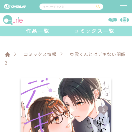
コミック
ライトノベル
作品一覧
コミックス一覧
コミックガルド
文庫
コミッククリエ
ノベルス
LiQulle
ノベルスf
ラブパルフェ
ロサージュノベルス
その他
通販・NEWS
コミックエッセイ
OVERLAP STORE
ポケットモンスター
オーバーラップ広報室
アニメ
ゲーム
コミックス情報
東雲くんとはデキない関係
企業
オーバーラップ文庫
会社概要
2
採用情報
アクセス
オーバーラップホールディングス
お問い合わせはこちら
オーバーラップノベルス
オーバーラップノベルスf