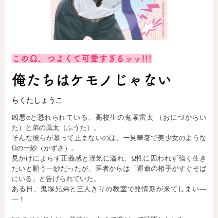
ロサージュノベルス
このΩ、つよくて可愛すぎるッッ!!!
コミックガルド
俺たちはケモノじゃない
らくたしょうこ
コミッククリエ
凶悪αと恐れられている、高校生の鬼塚雷太 （おにづからい
た）と弟の風太（ふうた）。
そんな彼らが慕って止まないのは、一見華奢で美少女のような
Ωの一紗（かずさ）。
リキューレ
見かけによらず正義感と漢気に溢れ、Ω性に囚われず強く生き
たいと願う一紗だったが、医者からは「運命の相手がすぐそば
にいる」と告げられていた。
ある日、鬼塚兄弟と三人きりの教室で発情期が来てしまい―
―！
コミックパルフェ