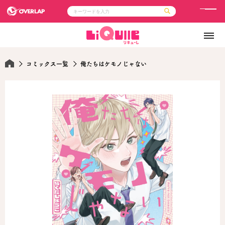
メ
ニ
コミック
ライトノベル
ュ
コミックガルド
文庫
コミッククリエ
ノベルス
ー
LiQulle
ノベルスf
コミックス一覧
俺たちはケモノじゃない
ラブパルフェ
ロサージュノベルス
その他
通販・NEWS
コミックエッセイ
OVERLAP STORE
ポケットモンスター
オーバーラップ広報室
アニメ
ゲーム
企業
会社概要
オーバーラップ文庫
採用情報
アクセス
オーバーラップホールディングス
お問い合わせはこちら
オーバーラップノベルス
オーバーラップノベルスf