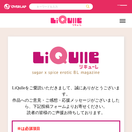
メ
ニ
コミック
ライトノベル
コミックガルド
文庫
ュ
コミッククリエ
ノベルス
LiQulle
ノベルスf
ー
ラブパルフェ
ロサージュノベルス
その他
通販・NEWS
コミックエッセイ
OVERLAP STORE
ポケットモンスター
オーバーラップ広報室
【オーバーラップ 
アニメ
ゲーム
企業
会社概要
オーバーラップ文庫
採用情報
アクセス
オーバーラップホールディングス
お問い合わせはこちら
LiQulleをご愛読いただきまして、誠にありがとうございま
オーバーラップノベルス
す。
作品へのご意見・ご感想・応援メッセージがございました
ら、下記投稿フォームよりお寄せください。
読者の皆様のご声援お待ちしております。
オーバーラップノベルスf
※は必須項目