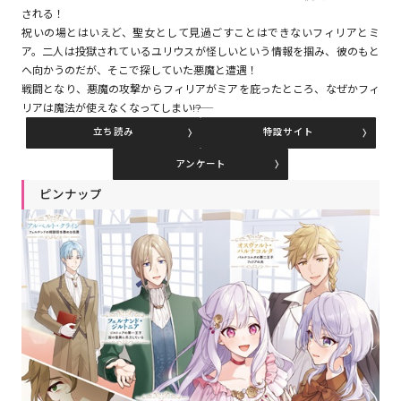
される！
祝いの場とはいえど、聖女として見過ごすことはできないフィリアとミ
ア。二人は投獄されているユリウスが怪しいという情報を掴み、彼のもと
コミックエッセイ
へ向かうのだが、そこで探していた悪魔と遭遇！
戦闘となり、悪魔の攻撃からフィリアがミアを庇ったところ、なぜかフィ
閉じる
リアは魔法が使えなくなってしまい――!?
立ち読み
特設サイト
アンケート
ピンナップ