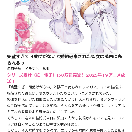
ロサージュノベルス
コミックガルド
完璧すぎて可愛げがないと婚約破棄された聖女は隣国に売
られる 7
コミッククリエ
冬月光輝 イラスト／昌未
シリーズ累計（紙＋電子）150万部突破！ 2025年TVアニメ放
送！
「完璧すぎて可愛げがない」と隣国へ売られたフィリア。ミアの結婚式に
招待された彼女は、オスヴァルトたちとジルトニアを訪れていた。
リキューレ
緊張を抱え赴いた故郷だったがあたたかく迎え入れられ、ミアがフィリア
の活躍を広めていたことを知る。そんなミアの優しさを知り、フィリアは
ミアへの愛情をより確かなものにしていた。
そうして、迎えた結婚式当日。沢山の人から祝福されるミアを見て、フィ
コミックパルフェ
リアは自分のことのように幸せを噛み締める。
しかし、そんな時間もつかの間。エルザから城内へ悪魔が侵入したと知ら