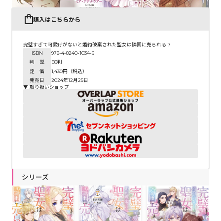
購入はこちらから
完璧すぎて可愛げがないと婚約破棄された聖女は隣国に売られる 7
ISBN
978-4-8240-1034-6
判 型
B6判
定 価
1,430円（税込）
発売日
2024年12月25日
▼ 取り扱いショップ
シリーズ