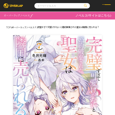
ノベルスfサイトはこちら
コミック
ライトノベル
コミックガルド
文庫
完璧すぎて可愛げがないと婚約破棄された聖女は隣国に売られる 7
TOP
オーバーラップノベルスｆ
コミッククリエ
ノベルス
LiQulle
ノベルスf
ラブパルフェ
ロサージュノベルス
その他
通販・NEWS
コミックエッセイ
OVERLAP STORE
ポケットモンスター
オーバーラップ広報室
アニメ
ゲーム
企業
会社概要
オーバーラップ文庫
採用情報
アクセス
オーバーラップホールディングス
お問い合わせはこちら
オーバーラップノベルス
オーバーラップノベルスf