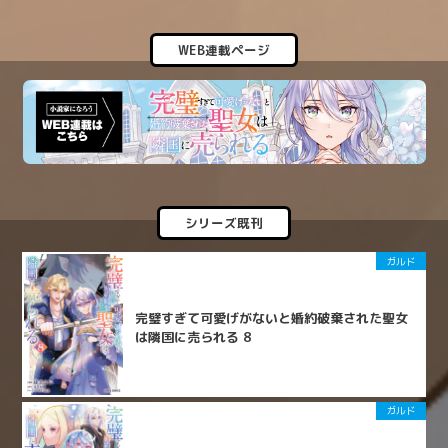
WEB連載ページ
シリーズ既刊
ガルド
完璧すぎて可愛げがないと婚約破棄された聖女
は隣国に売られる 8
ガルド