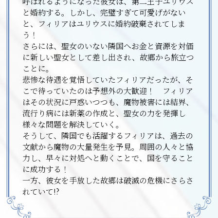
呼ばれるようになった彼女は、第二王子ユリウス
と婚約する。しかし、完璧すぎて可愛げがない
と、フィリアはユリウスに婚約破棄されてしま
う！
さらには、聖女のいない隣国へお金と資源を対価
に新しい聖女として差し出され、故郷から旅立つ
ことに――。
悲惨な待遇を覚悟していたフィリアだったが、そ
こで待っていたのは予想外の大歓迎！ フィリア
はその状況に戸惑いつつも、魔物被害には結界、
流行り病には新薬の作成と、聖女の力を発揮し
様々な問題を解決していく。
そうして、隣国でも活躍するフィリアは、過去の
文献から魔物の大量発生を予見。周囲の人々と協
力し、早々に対処へと動くことで、国を守ること
に成功する！
一方、彼女を手放した故郷は破滅の危機にさらさ
れていて――!?