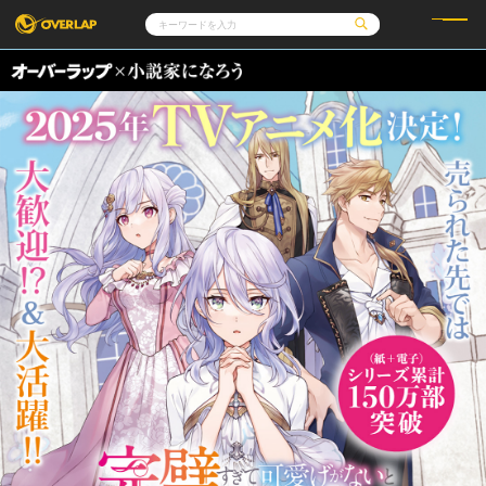
コミック
ライトノベル
コミックガルド
文庫
コミッククリエ
ノベルス
LiQulle
ノベルスf
ラブパルフェ
ロサージュノベルス
その他
通販・NEWS
コミックエッセイ
OVERLAP STORE
ポケットモンスター
オーバーラップ広報室
アニメ
ゲーム
企業
オーバーラップ文庫
会社概要
採用情報
アクセス
オーバーラップホールディングス
お問い合わせはこちら
オーバーラップノベルス
オーバーラップノベルスf