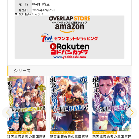
定 価
814円（税込）
発売日
2024年12月25日
▼ 取り扱いショップ
シリーズ
オーバーラップ文庫
オ
オーバーラップ文庫
オーバーラップ文庫
建
現実主義勇者の王国再建
現
現実主義勇者の王国再建
現実主義勇者の王国再建