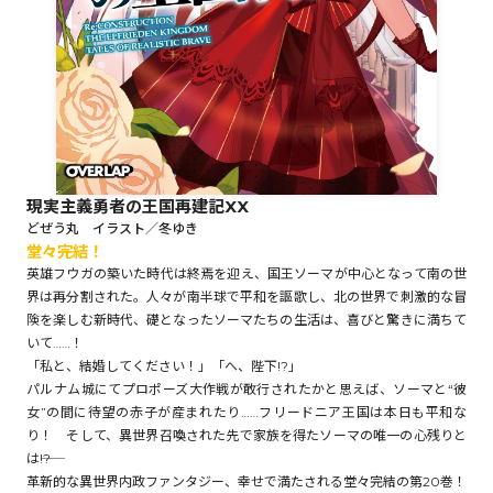
ロサージュノベルス
コミックガルド
現実主義勇者の王国再建記XX
どぜう丸 イラスト／冬ゆき
堂々完結！
コミッククリエ
英雄フウガの築いた時代は終焉を迎え、国王ソーマが中心となって南の世
界は再分割された。人々が南半球で平和を謳歌し、北の世界で刺激的な冒
険を楽しむ新時代、礎となったソーマたちの生活は、喜びと驚きに満ちて
いて……！
リキューレ
「私と、結婚してください！」「へ、陛下!?」
パルナム城にてプロポーズ大作戦が敢行されたかと思えば、ソーマと“彼
女”の間に待望の赤子が産まれたり……フリードニア王国は本日も平和な
り！ そして、異世界召喚された先で家族を得たソーマの唯一の心残りと
は――!?
コミックパルフェ
革新的な異世界内政ファンタジー、幸せで満たされる堂々完結の第20巻！