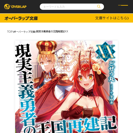
文庫サイトはこちら
コミック
ライトノベル
コミックガルド
文庫
現実主義勇者の王国再建記XX
TOP
オーバーラップ文庫
コミッククリエ
ノベルス
LiQulle
ノベルスf
ラブパルフェ
ロサージュノベルス
その他
通販・NEWS
コミックエッセイ
OVERLAP STORE
ポケットモンスター
オーバーラップ広報室
アニメ
ゲーム
企業
会社概要
オーバーラップ文庫
採用情報
アクセス
オーバーラップホールディングス
お問い合わせはこちら
オーバーラップノベルス
オーバーラップノベルスf