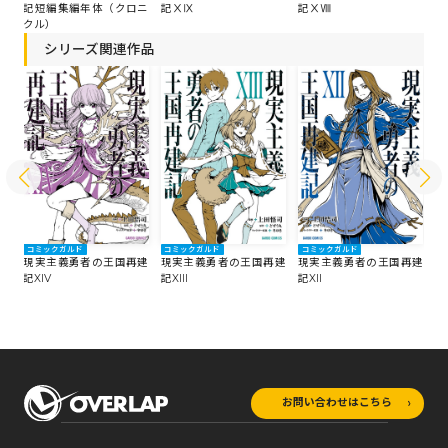
記ⅩⅧ
記
記短編集編年体（クロニ
記ⅩⅨ
クル）
シリーズ関連作品
コミックガルド
コミックガルド
コミックガルド
コ
建
現実主義勇者の王国再建
現実主義勇者の王国再建
現実主義勇者の王国再建
現
記XIII
記XII
記XIV
記
お問い合わせはこちら