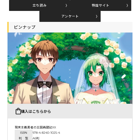
立ち読み
特設サイト
アンケート
コミックエッセイ
ピンナップ
閉じる
購入はこちらから
現実主義勇者の王国再建記XX
ISBN
978-4-8240-1025-4
判 型
A6判