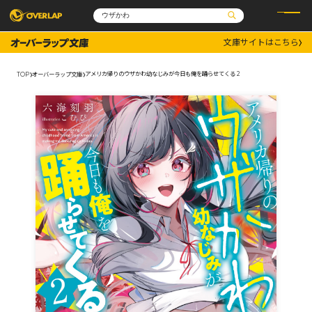
文庫サイトはこちら
コミック
ライトノベル
コミックガルド
文庫
アメリカ帰りのウザかわ幼なじみが今日も俺を踊らせてくる 2
TOP
オーバーラップ文庫
コミッククリエ
ノベルス
LiQulle
ノベルスf
ラブパルフェ
ロサージュノベルス
その他
通販・NEWS
コミックエッセイ
OVERLAP STORE
ポケットモンスター
オーバーラップ広報室
アニメ
ゲーム
企業
会社概要
オーバーラップ文庫
採用情報
アクセス
オーバーラップホールディングス
お問い合わせはこちら
オーバーラップノベルス
オーバーラップノベルスf