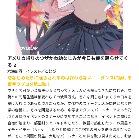
ロサージュノベルス
コミックガルド
アメリカ帰りのウザかわ幼なじみが今日も俺を踊らせてく
る 2
コミッククリエ
六海刻羽 イラスト／こむぴ
幼なじみたちに踊らされるのは終わらない！ ダンスに懸ける
青春ラブコメ第二弾！
ウザくて可愛い金髪美少女となってアメリカから帰ってきた幼なじみ、星
蘭との同居生活は相変わらずの波瀾万丈。そんな踊らされまくりの日々を
リキューレ
受け入れつつあった流斗だったが、文化祭のステージ乱入が問題となり停
学の危機に。それを回避するため、中学までダンスパートナーであった乃
羽とお祭りイベントのステージに参加することになる。イベントに向けた
合宿が始まり、部屋割りでドキドキしたり、練習で熱血したり、お風呂で
コミックパルフェ
イチャイチャ（女×女）したりと順調？に合宿での日々を送る流斗だった
が、そこで問題が発生。大切なパートナーとの絆を取り戻すために、お祭