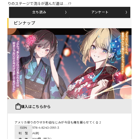
りのステージで流斗が選んだ道は……!?
立ち読み
アンケート
コミックエッセイ
ピンナップ
閉じる
購入はこちらから
アメリカ帰りのウザかわ幼なじみが今日も俺を踊らせてくる 2
ISBN
978-4-8240-0991-3
判 型
A6判