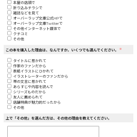
本屋の店頭で
折り込みチラシで
ロサージュノベルス
雑誌などを見て
オーバーラップ文庫公式HPで
オーバーラップ文庫Twitterで
その他インターネット媒体で
クチコミ
その他
コミックガルド
※
この本を購入した理由は、なんですか。いくつでも選んでください。
タイトルに惹かれて
作家のファンだから
コミッククリエ
表紙イラストにひかれて
イラストレーターのファンだから
帯の文言に惹かれて
あらすじや内容を読んで
シリーズものだから
友人に薦められて
リキューレ
店舗特典が魅力的だったから
その他
上で「その他」を選んだ方は、その他の理由を教えてください。
コミックパルフェ