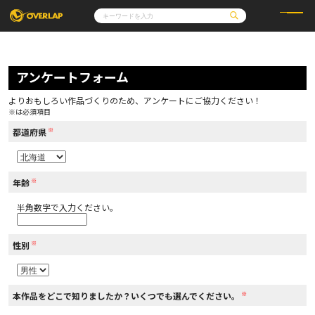
コミック
ライトノベル
コミックガルド
文庫
アンケートフォーム
コミッククリエ
ノベルス
LiQulle
ノベルスf
ラブパルフェ
ロサージュノベルス
その他
通販・NEWS
よりおもしろい作品づくりのため、アンケートにご協力ください！
コミックエッセイ
OVERLAP STORE
※は必須項目
ポケットモンスター
オーバーラップ広報室
アニメ
ゲーム
※
企業
都道府県
会社概要
オーバーラップ文庫
採用情報
アクセス
オーバーラップホールディングス
お問い合わせはこちら
※
年齢
半角数字で入力ください。
オーバーラップノベルス
※
性別
オーバーラップノベルスf
※
本作品をどこで知りましたか？いくつでも選んでください。