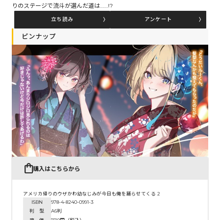
りのステージで流斗が選んだ道は……!?
立ち読み
アンケート
コミックエッセイ
ピンナップ
閉じる
購入はこちらから
アメリカ帰りのウザかわ幼なじみが今日も俺を踊らせてくる 2
ISBN
978-4-8240-0991-3
判 型
A6判