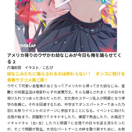
ロサージュノベルス
コミックガルド
アメリカ帰りのウザかわ幼なじみが今日も俺を踊らせてく
る 2
コミッククリエ
六海刻羽 イラスト／こむぴ
幼なじみたちに踊らされるのは終わらない！ ダンスに懸ける
青春ラブコメ第二弾！
ウザくて可愛い金髪美少女となってアメリカから帰ってきた幼なじみ、星
蘭との同居生活は相変わらずの波瀾万丈。そんな踊らされまくりの日々を
リキューレ
受け入れつつあった流斗だったが、文化祭のステージ乱入が問題となり停
学の危機に。それを回避するため、中学までダンスパートナーであった乃
羽とお祭りイベントのステージに参加することになる。イベントに向けた
合宿が始まり、部屋割りでドキドキしたり、練習で熱血したり、お風呂で
コミックパルフェ
イチャイチャ（女×女）したりと順調？に合宿での日々を送る流斗だった
が、そこで問題が発生。大切なパートナーとの絆を取り戻すために、お祭