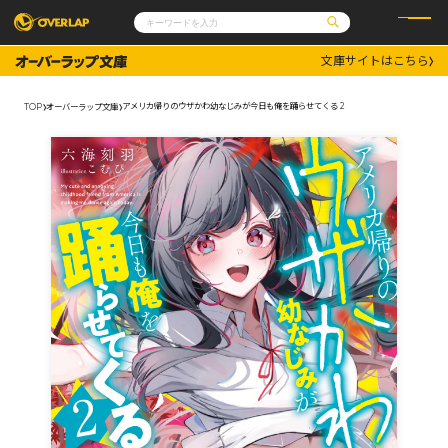
文庫サイトはこちら
コミック
ライトノベル
コミックガルド
文庫
アメリカ帰りのウザかわ幼なじみが今日も俺を踊らせてくる 2
TOP
オーバーラップ文庫
コミッククリエ
ノベルス
LiQulle
ノベルスf
ラブパルフェ
ロサージュノベルス
その他
通販・NEWS
コミックエッセイ
OVERLAP STORE
ポケットモンスター
オーバーラップ広報室
アニメ
ゲーム
企業
会社概要
オーバーラップ文庫
採用情報
アクセス
オーバーラップホールディングス
お問い合わせはこちら
オーバーラップノベルス
オーバーラップノベルスf