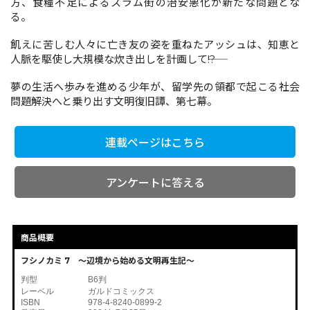
方、食糧不足によるスラム街の治安悪化が新たな問題とな
る。
飢えに苦しむ人々に亡き友の姿を重ねたアッシュは、知恵と
コミックエッセイ
人脈を駆使し大規模な炊き出しを計画して――!?
閉じる
夢の生活へ歩みを進める少年が、留学先の領都で起こる社会
問題解決へと乗り出す文明復旧譚、第七幕。
連載ページはこちら
アンケートに答える
商品概要
フシノカミ 7 ～辺境から始める文明再生記～
判型
B6判
レーベル
ガルドコミックス
ISBN
978-4-8240-0899-2