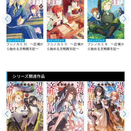
コミックガルド
コミックガルド
コミックガルド
か
フシノカミ 10 ～辺境か
フシノカミ 9 ～辺境か
フシノカミ 8 ～辺境か
フ
ら始める文明再生記～
ら始める文明再生記～
ら始める文明再生記～
ら
シリーズ関連作品