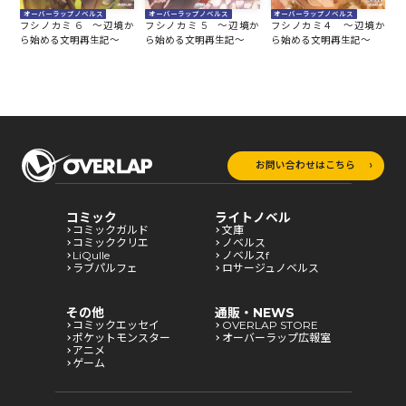
オーバーラップノベルス
オーバーラップノベルス
オーバーラップノベルス
か
フシノカミ 6 ～辺境か
フシノカミ 5 ～辺境か
フシノカミ４ ～辺境か
フ
ら始める文明再生記～
ら始める文明再生記～
ら始める文明再生記～
ら
お問い合わせはこちら
コミック
ライトノベル
コミックガルド
文庫
コミッククリエ
ノベルス
LiQulle
ノベルスf
ラブパルフェ
ロサージュノベルス
その他
通販・NEWS
コミックエッセイ
OVERLAP STORE
ポケットモンスター
オーバーラップ広報室
アニメ
ゲーム