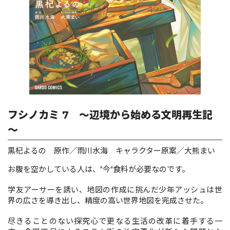
ロサージュノベルス
コミックガルド
フシノカミ 7 ～辺境から始める文明再生記
コミッククリエ
～
黒杞よるの 原作／雨川水海 キャラクター原案／大熊まい
リキューレ
お腹を空かしている人は、"今"食料が必要なのです。
学友アーサーを誘い、地図の作成に挑んだ少年アッシュは世
界の広さを導き出し、精度の高い世界地図を完成させた。
コミックパルフェ
尽きることのない探究心で更なる生活の改革に着手する一