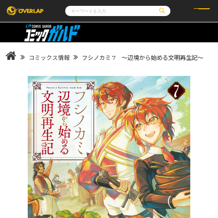
コミック
ライトノベル
コミックガルド
文庫
コミッククリエ
ノベルス
コミックス情報
フシノカミ 7 ～辺境から始める文明再生記～
LiQulle
ノベルスf
ラブパルフェ
ロサージュノベルス
その他
通販・NEWS
コミックエッセイ
OVERLAP STORE
ポケットモンスター
オーバーラップ広報室
アニメ
ゲーム
企業
会社概要
オーバーラップ文庫
採用情報
アクセス
オーバーラップホールディングス
お問い合わせはこちら
オーバーラップノベルス
オーバーラップノベルスf