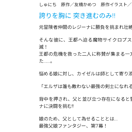
しゅにち 原作／友橋かめつ 原作イラスト／
誇りを胸に 突き進むのみ!!
元冒険者仲間のレジーナに勝負を挑まれ壮
そんな彼に、王都へ迫る魔物サイクロプス
滅！
王都の危機を救った二人に称賛が集まる一
た……。
悩める娘に対し、カイゼルは師として寄り
「エルザは誰も敵わない最強の剣士になれ
背中を押され、父と並び立つ存在になると
ナに決闘を挑む!!
娘のため、父として為せることとは…
最強父娘ファンタジー、第7幕！