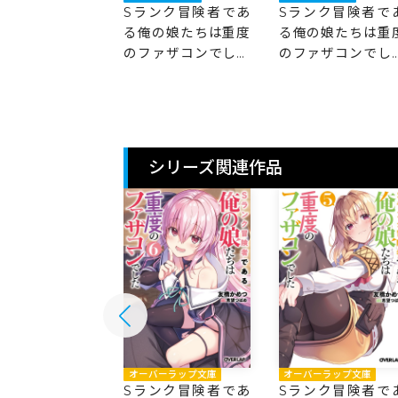
ンク冒険者であ
Sランク冒険者であ
Sランク冒険者で
の娘たちは重度
る俺の娘たちは重度
る俺の娘たちは重
ァザコンでした
のファザコンでした
のファザコンでし
11
10
シリーズ関連作品
バーラップ文庫
オーバーラップ文庫
オーバーラップ文庫
ンク冒険者であ
Sランク冒険者であ
Sランク冒険者で