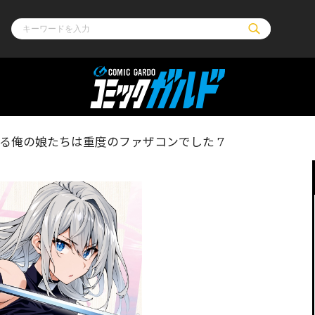
ル
その他
通販・NEW
る俺の娘たちは重度のファザコンでした 7
コミックエッセイ
OVERLAP STOR
ポケットモンスター
オーバーラップ広
アニメ
ス
ゲーム
ーラップノベルス
オーバーラップノベルスf
ロサージュノ
リキューレ
コミックパルフェ