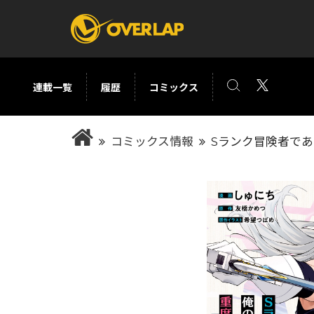
連載一覧
履歴
コミックス
コミック
ライトノベ
コミックス情報
Sランク冒険者であ
コミックガルド
文庫
コミッククリエ
ノベルス
LiQulle
ノベルスf
ラブパルフェ
ロサージュノベル
オーバーラップ文庫
オーバ
コミッククリエ