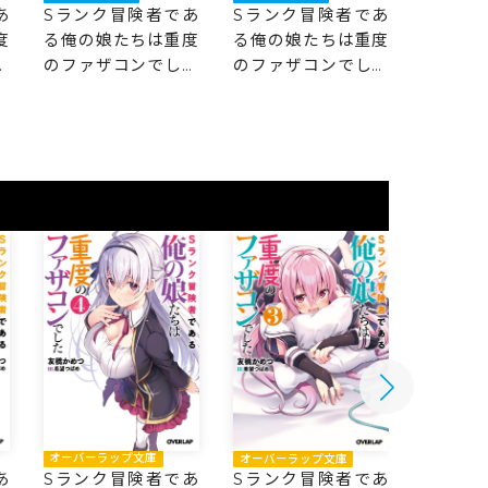
あ
Sランク冒険者であ
Sランク冒険者であ
Sラン
度
る俺の娘たちは重度
る俺の娘たちは重度
る俺の
た
のファザコンでした
のファザコンでした
のファ
9
8
7
オーバーラップ文庫
オーバーラップ文庫
オーバー
Sランク冒険者であ
Sランク冒険者であ
Sラン
あ