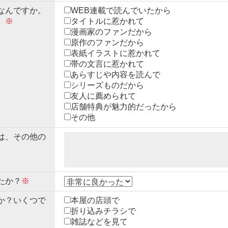
なんですか。
WEB連載で読んでいたから
。
※
タイトルに惹かれて
漫画家のファンだから
原作のファンだから
表紙イラストに惹かれて
帯の文言に惹かれて
あらすじや内容を読んで
シリーズものだから
友人に薦められて
店舗特典が魅力的だったから
その他
は、その他の
たか？
※
か？いくつで
本屋の店頭で
折り込みチラシで
雑誌などを見て