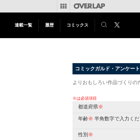
連載一覧
履歴
コミックス
コミックガルド・アンケート
よりおもしろい作品づくりの
※は必須項目
都道府県
※
年齢
※
半角数字で入力くだ
性別
※