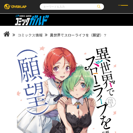
コミック
ライトノベル
コミックガルド
文庫
コミッククリエ
ノベルス
コミックス情報
異世界でスローライフを（願望） 7
LiQulle
ノベルスf
ラブパルフェ
ロサージュノベルス
その他
通販・NEWS
コミックエッセイ
OVERLAP STORE
ポケットモンスター
オーバーラップ広報室
アニメ
ゲーム
企業
会社概要
オーバーラップ文庫
採用情報
アクセス
オーバーラップホールディングス
お問い合わせはこちら
オーバーラップノベルス
オーバーラップノベルスf