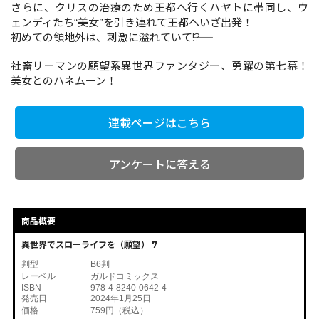
さらに、クリスの治療のため王都へ行くハヤトに帯同し、ウ
ェンディたち“美女”を引き連れて王都へいざ出発！
初めての領地外は、刺激に溢れていて――!?
コミックエッセイ
社畜リーマンの願望系異世界ファンタジー、勇躍の第七幕！
閉じる
美女とのハネムーン！
連載ページはこちら
アンケートに答える
商品概要
異世界でスローライフを（願望） 7
判型
B6判
レーベル
ガルドコミックス
ISBN
978-4-8240-0642-4
発売日
2024年1月25日
価格
759円（税込）