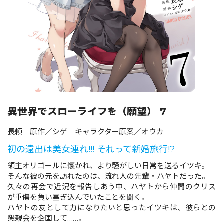
ロサージュノベルス
コミックガルド
異世界でスローライフを（願望） 7
コミッククリエ
長頼 原作／シゲ キャラクター原案／オウカ
初の遠出は美女連れ!!! それって新婚旅行!?
リキューレ
領主オリゴールに懐かれ、より騒がしい日常を送るイツキ。
そんな彼の元を訪れたのは、流れ人の先輩・ハヤトだった。
久々の再会で近況を報告しあう中、ハヤトから仲間のクリス
が重傷を負い塞ぎ込んでいたことを聞く。
ハヤトの友として力になりたいと思ったイツキは、彼らとの
コミックパルフェ
懇親会を企画して……。