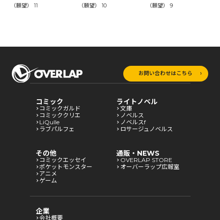
（願望） 11
（願望） 10
（願望） 9
（
お問い合わせはこちら
コミック
ライトノベル
コミックガルド
文庫
コミッククリエ
ノベルス
LiQulle
ノベルスf
ラブパルフェ
ロサージュノベルス
その他
通販・NEWS
コミックエッセイ
OVERLAP STORE
ポケットモンスター
オーバーラップ広報室
アニメ
ゲーム
企業
会社概要