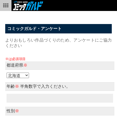
コミックガルド・アンケート
よりおもしろい作品づくりのため、アンケートにご協力
ください
※は必須項目
都道府県
※
年齢
※
半角数字で入力ください。
性別
※