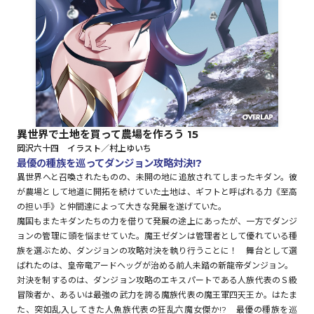
ロサージュノベルス
コミックガルド
異世界で土地を買って農場を作ろう 15
岡沢六十四 イラスト／村上ゆいち
コミッククリエ
最優の種族を巡ってダンジョン攻略対決!?
異世界へと召喚されたものの、未開の地に追放されてしまったキダン。彼
が農場として地道に開拓を続けていた土地は、ギフトと呼ばれる力《至高
の担い手》と仲間達によって大きな発展を遂げていた。
魔国もまたキダンたちの力を借りて発展の途上にあったが、一方でダンジ
リキューレ
ョンの管理に頭を悩ませていた。魔王ゼダンは管理者として優れている種
族を選ぶため、ダンジョンの攻略対決を執り行うことに！ 舞台として選
ばれたのは、皇帝竜アードヘッグが治める前人未踏の新龍帝ダンジョン。
対決を制するのは、ダンジョン攻略のエキスパートである人族代表のＳ級
コミックパルフェ
冒険者か、あるいは最強の武力を誇る魔族代表の魔王軍四天王か。はたま
た、突如乱入してきた人魚族代表の狂乱六魔女傑か!? 最優の種族を巡