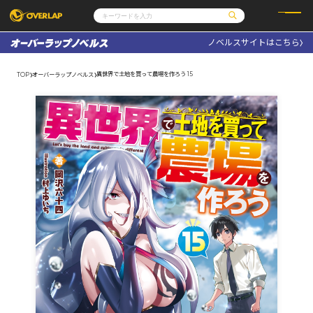
ノベルスサイトはこちら
コミック
ライトノベル
コミックガルド
文庫
異世界で土地を買って農場を作ろう 15
TOP
オーバーラップノベルス
コミッククリエ
ノベルス
LiQulle
ノベルスf
ラブパルフェ
ロサージュノベルス
その他
通販・NEWS
コミックエッセイ
OVERLAP STORE
ポケットモンスター
オーバーラップ広報室
アニメ
ゲーム
企業
会社概要
オーバーラップ文庫
採用情報
アクセス
オーバーラップホールディングス
お問い合わせはこちら
オーバーラップノベルス
オーバーラップノベルスf