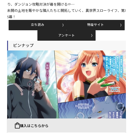
り、ダンジョン攻略対決が幕を開ける――!?
未開の土地を賑やかな隣人たちと開拓していく、異世界スローライフ、第1
5幕！
コミックエッセイ
立ち読み
特設サイト
閉じる
アンケート
ピンナップ
購入はこちらから