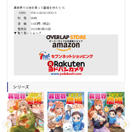
異世界で土地を買って農場を作ろう 15
ISBN
978-4-8240-0610-3
判 型
B6判
定 価
1,430円（税込）
発売日
2023年9月25日
▼ 取り扱いショップ
シリーズ