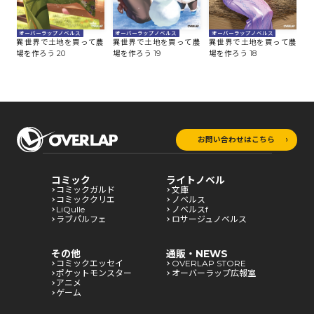
オーバーラップノベルス
オーバーラップノベルス
オーバーラップノベルス
オ
農
異世界で土地を買って農
異世界で土地を買って農
異世界で土地を買って農
異
場を作ろう 20
場を作ろう 19
場を作ろう 18
場
お問い合わせはこちら
コミック
ライトノベル
コミックガルド
文庫
コミッククリエ
ノベルス
LiQulle
ノベルスf
ラブパルフェ
ロサージュノベルス
その他
通販・NEWS
コミックエッセイ
OVERLAP STORE
ポケットモンスター
オーバーラップ広報室
アニメ
ゲーム