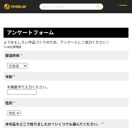
コミック
ライトノベル
コミックガルド
文庫
アンケートフォーム
コミッククリエ
ノベルス
LiQulle
ノベルスf
ラブパルフェ
ロサージュノベルス
その他
通販・NEWS
よりおもしろい作品づくりのため、アンケートにご協力ください！
コミックエッセイ
OVERLAP STORE
※は必須項目
ポケットモンスター
オーバーラップ広報室
アニメ
ゲーム
※
企業
都道府県
会社概要
オーバーラップ文庫
採用情報
アクセス
オーバーラップホールディングス
お問い合わせはこちら
※
年齢
半角数字で入力ください。
オーバーラップノベルス
※
性別
オーバーラップノベルスf
※
本作品をどこで知りましたか？いくつでも選んでください。