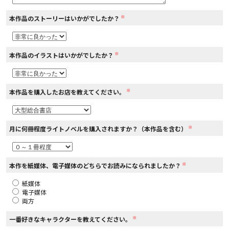
※
本作品のストーリーはいかがでしたか？
コミックエッセイ
閉じる
※
本作品のイラストはいかがでしたか？
※
本作品を購入したお店を教えてください。
※
月に何冊程度ライトノベルを購入されますか？（本作品を含む）
※
本作を紙媒体、電子媒体のどちらでお読みになられましたか？
紙媒体
電子媒体
両方
※
一番好きなキャラクターを教えてください。