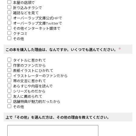
本屋の店頭で
折り込みチラシで
ロサージュノベルス
雑誌などを見て
オーバーラップ文庫公式HPで
オーバーラップ文庫Twitterで
その他インターネット媒体で
クチコミ
その他
コミックガルド
※
この本を購入した理由は、なんですか。いくつでも選んでください。
タイトルに惹かれて
作家のファンだから
コミッククリエ
表紙イラストにひかれて
イラストレーターのファンだから
帯の文言に惹かれて
あらすじや内容を読んで
シリーズものだから
友人に薦められて
リキューレ
店舗特典が魅力的だったから
その他
上で「その他」を選んだ方は、その他の理由を教えてください。
コミックパルフェ