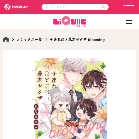
メ
ニ
コミック
ライトノベル
ュ
コミックガルド
文庫
コミッククリエ
ノベルス
ー
LiQulle
ノベルスf
コミックス一覧
子連れΩと暴君ヤクザ blooming
ラブパルフェ
ロサージュノベルス
その他
通販・NEWS
コミックエッセイ
OVERLAP STORE
ポケットモンスター
オーバーラップ広報室
アニメ
ゲーム
企業
会社概要
オーバーラップ文庫
採用情報
アクセス
オーバーラップホールディングス
お問い合わせはこちら
オーバーラップノベルス
オーバーラップノベルスf