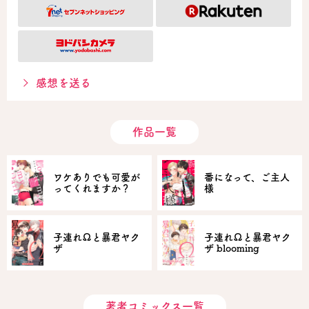
感想を送る
作品一覧
ワケありでも可愛が
番になって、ご主人
ってくれますか？
様
子連れΩと暴君ヤク
子連れΩと暴君ヤク
ザ
ザ blooming
著者コミックス一覧