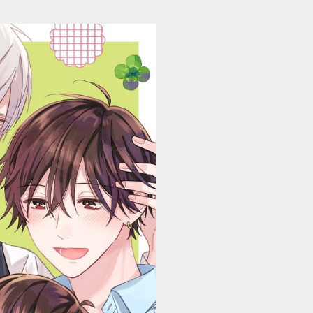
子連れΩと暴君ヤクザ blooming 試し読み (1/26)