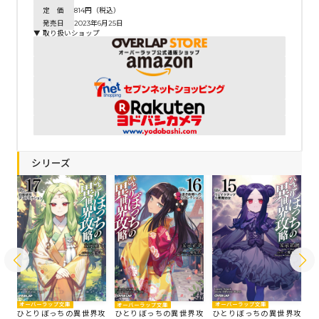
定 価
814円（税込）
発売日
2023年6月25日
▼ 取り扱いショップ
シリーズ
オーバーラップ文庫
オーバーラップ文庫
オーバーラップ文庫
オ
攻
ひとりぼっちの異世界攻
ひとりぼっちの異世界攻
ひとりぼっちの異世界攻
ひ