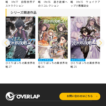
彼方
略 life.17 旧態依然デ
略 life.15 ウェイクア
略 life.16 遠き故郷へ
略
ストラクション
ップ小悪魔幼女
のリコレクション
へ
シリーズ関連作品
コミックガルド
コミックガルド
コミックガルド
コ
攻
ひとりぼっちの異世界攻
ひとりぼっちの異世界攻
ひとりぼっちの異世界攻
ひ
略 27
略 26
略 25
略
お問い合わせはこちら