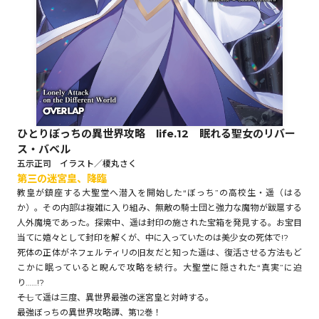
ロサージュノベルス
コミックガルド
ひとりぼっちの異世界攻略 life.12 眠れる聖女のリバー
ス・バベル
コミッククリエ
五示正司 イラスト／榎丸さく
第三の迷宮皇、降臨
教皇が鎮座する大聖堂へ潜入を開始した“ぼっち”の高校生・遥（はる
か）。その内部は複雑に入り組み、無敵の騎士団と強力な魔物が跋扈する
人外魔境であった。探索中、遥は封印の施された宝箱を発見する。お宝目
リキューレ
当てに嬉々として封印を解くが、中に入っていたのは美少女の死体で!?
死体の正体がネフェルティリの旧友だと知った遥は、復活させる方法もど
こかに眠っていると睨んで攻略を続行。大聖堂に隠された“真実”に迫
り……!?
コミックパルフェ
――そして遥は三度、異世界最強の迷宮皇と対峙する。
最強ぼっちの異世界攻略譚、第12巻！