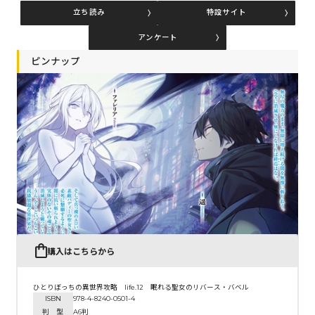
立ち読み
特設サイト
アンケート
コミックエッセイ
ピンナップ
閉じる
購入はこちらから
ひとりぼっちの異世界攻略 life.12 眠れる聖女のリバース・バベル
ISBN
978-4-8240-0501-4
判 型
A6判