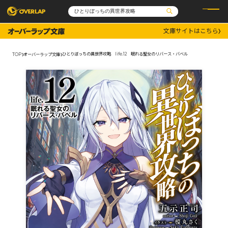
文庫サイトはこちら
コミック
ライトノベル
コミックガルド
文庫
ひとりぼっちの異世界攻略 life.12 眠れる聖女のリバース・バベル
TOP
オーバーラップ文庫
コミッククリエ
ノベルス
LiQulle
ノベルスf
ラブパルフェ
ロサージュノベルス
その他
通販・NEWS
コミックエッセイ
OVERLAP STORE
ポケットモンスター
オーバーラップ広報室
アニメ
ゲーム
企業
会社概要
オーバーラップ文庫
採用情報
アクセス
オーバーラップホールディングス
お問い合わせはこちら
オーバーラップノベルス
オーバーラップノベルスf