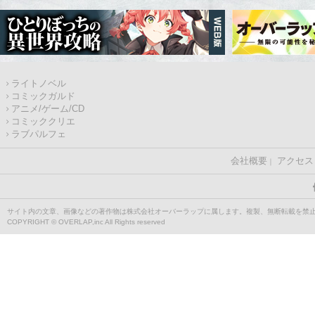
ライトノベル
コミックガルド
アニメ/ゲーム/CD
コミッククリエ
ラブパルフェ
会社概要
アクセス
サイト内の文章、画像などの著作物は株式会社オーバーラップに属します。複製、無断転載を禁
COPYRIGHT © OVERLAP,inc All Rights reserved