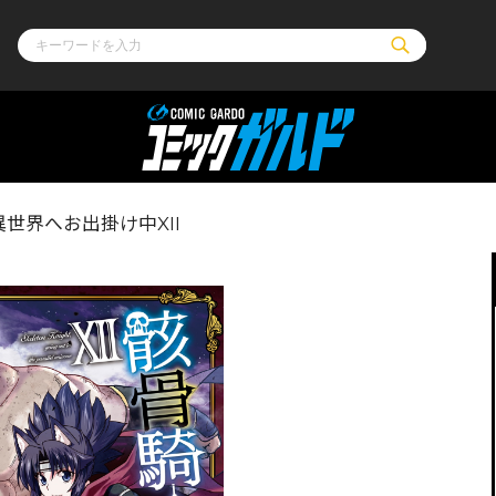
ル
その他
通販・NEW
世界へお出掛け中XII
コミックエッセイ
OVERLAP STOR
ポケットモンスター
オーバーラップ広
アニメ
ス
ゲーム
ーラップノベルス
オーバーラップノベルスf
ロサージュノ
リキューレ
コミックパルフェ