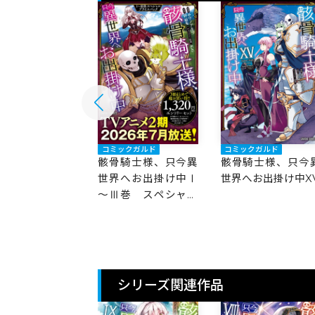
ックガルド
コミックガルド
コミックガルド
騎士様、只今異
骸骨騎士様、只今異
骸骨騎士様、只今
界へお出掛け中
世界へお出掛け中Ⅰ
世界へお出掛け中X
道編
～Ⅲ巻 スペシャル
プライスパック
シリーズ関連作品