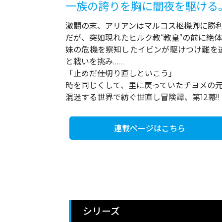
一族の誇りを胸に闇夜を駆ける
激闘の末、アリアンはマルコス枢機卿に勝
だが、突如現れたヒルク教“教皇”の前に絶
妹の危機を察知したイビンが駆けつけ難を
と戦いを挑み……
「止めだ――仕切り直しといこう」
時を同じくして、里に戻っていたチヨメの
混迷する世界で紡ぐ世直し冒険譚、第12幕!!
連載ページはこちら
シリーズ