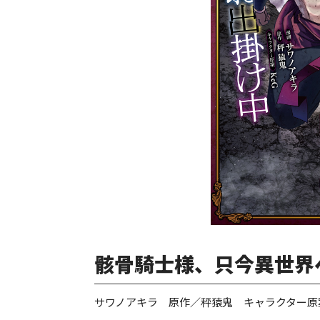
骸骨騎士様、只今異世界へ
サワノアキラ 原作／秤猿鬼 キャラクター原