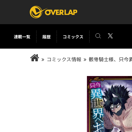
連載一覧
履歴
コミックス
コミック
ライトノベ
コミックス情報
骸骨騎士様、只今異
コミックガルド
文庫
コミッククリエ
ノベルス
LiQulle
ノベルスf
ラブパルフェ
ロサージュノベル
オーバーラップ文庫
オーバ
コミッククリエ