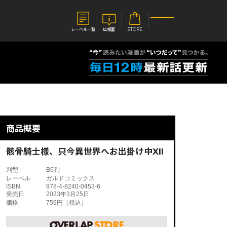
レーベル一覧
広報室
STORE
S
企業
E
会社概要
報室
採用情報
アクセス
商品概要
オーバーラップホールディングス
ベルス
コミックガルド
お問い合わせはこちら
骸骨騎士様、只今異世界へお出掛け中XII
判型
B6判
レーベル
ガルドコミックス
ISBN
978-4-8240-0453-6
発売日
2023年3月25日
価格
759円（税込）
コミックエッセイ