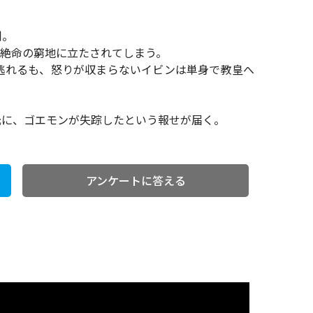
。
利。
体絶命の窮地に立たされてしまう。
逃れるも、怒りが収まらないイビンは単身で教皇へ
元に、ゴエモンが失踪したという報せが届く。
アンケートに答える