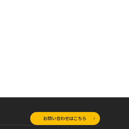
ラップノベルス
オーバーラップノベルス
オーバーラップノベルス
士様、只今異
骸骨騎士様、只今異
骸骨騎士様、只今異
出掛け中 Ⅴ
世界へお出掛け中 IV
世界へお出掛け中 Ⅲ
お問い合わせはこちら