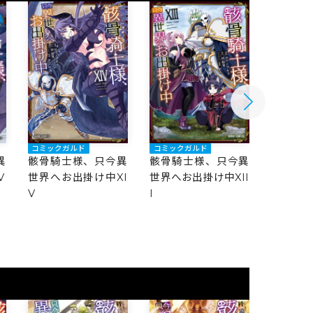
コミックガルド
コミックガルド
コミック
異
骸骨騎士様、只今異
骸骨騎士様、只今異
骸骨騎
V
世界へお出掛け中XI
世界へお出掛け中XII
世界へお
V
I