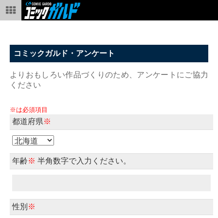
コミックガルド・アンケート
よりおもしろい作品づくりのため、アンケートにご協力
ください
※は必須項目
都道府県
※
年齢
※
半角数字で入力ください。
性別
※