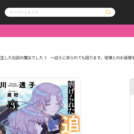
ル
その他
通販・NEW
生した伝説の魔女でした 3 ～迎えに来られても困ります。従僕とのお昼寝
コミックエッセイ
OVERLAP STOR
ポケットモンスター
オーバーラップ広
アニメ
ス
ゲーム
ーラップノベルス
オーバーラップノベルスf
ロサージュノ
リキューレ
コミックパルフェ