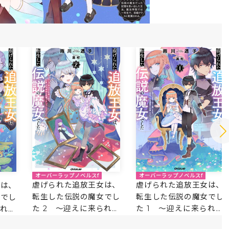
オーバーラップノベルスf
オーバーラップノベルスf
虐げられた追放王女は、
虐げられた追放王女は、
女は、
転生した伝説の魔女でし
転生した伝説の魔女でし
女でし
た 2 ～迎えに来られて
た 1 ～迎えに来られて
られて
も困ります。従僕とのお
も困ります。従僕とのお
とのお