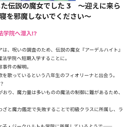
た伝説の魔女でした 3 ～迎えに来ら
寝を邪魔しないでください～
学院へ潜入!?
ノアは、呪いの調査のため、伝説の魔女『アーデルハイト』
魔法学院へ短期入学することに。
踪事件の解明。
歌を歌っているという八年生のフィオリーナと出会う。
？
がおり、魔力量は多いものの魔法の制御に難があるため、
わざと魔力鑑定で失敗することで初級クラスに所属し、ラ
子・ジークハルトも学院に所属しているようで――。