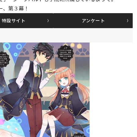
ー、第３幕！
特設サイト
アンケート