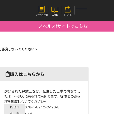
レーベル一覧
広報室
STORE
ノベルスfサイトはこちら
S
企業
を邪魔しないでください～
E
会社概要
報室
採用情報
アクセス
オーバーラップホールディングス
ベルス
コミックガルド
購入はこちらから
お問い合わせはこちら
虐げられた追放王女は、転生した伝説の魔女でし
た 3 ～迎えに来られても困ります。従僕とのお昼
寝を邪魔しないでください～
コミックエッセイ
ISBN
978-4-8240-0420-8
判 型
B6判