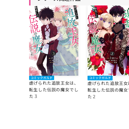
昼寝を邪魔しないでくだ
ないでくだ
昼寝を邪魔しない
さい～
さい～
コミックガルド
コミックガルド
虐げられた追放王女は、
虐げられた追放王女
転生した伝説の魔女でし
転生した伝説の魔女
た 3
た 2