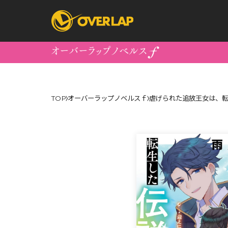
コミック
ライトノベ
TOP
オーバーラップノベルスｆ
虐げられた追放王女は、転
コミックガルド
文庫
コミッククリエ
ノベルス
LiQulle
ノベルスf
ラブパルフェ
ロサージュノベル
オーバーラップ文庫
オーバ
コミッククリエ