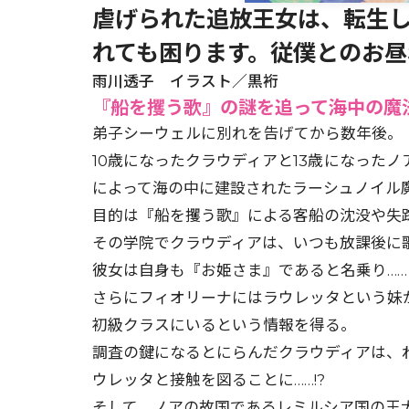
虐げられた追放王女は、転生し
れても困ります。従僕とのお昼
雨川透子 イラスト／黒裄
『船を攫う歌』の謎を追って海中の魔法
弟子シーウェルに別れを告げてから数年後。
10歳になったクラウディアと13歳になった
によって海の中に建設されたラーシュノイル
目的は『船を攫う歌』による客船の沈没や失
その学院でクラウディアは、いつも放課後に
彼女は自身も『お姫さま』であると名乗り……
さらにフィオリーナにはラウレッタという妹
初級クラスにいるという情報を得る。
調査の鍵になるとにらんだクラウディアは、
ウレッタと接触を図ることに……!?
そして、ノアの故国であるレミルシア国の王太