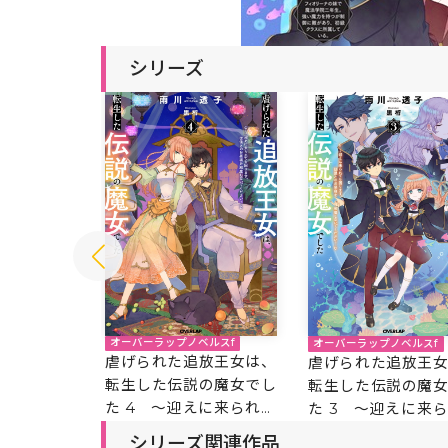
シリーズ
オーバーラップノベルスf
ベルスf
オーバーラップノベルスf
虐げられた追放王女は、
放王女は、
虐げられた追放王
転生した伝説の魔女でし
の魔女でし
転生した伝説の魔
た 4 ～迎えに来られて
えに来られて
た 3 ～迎えに来
も困ります。従僕とのお
従僕とのお
も困ります。従僕
シリーズ関連作品