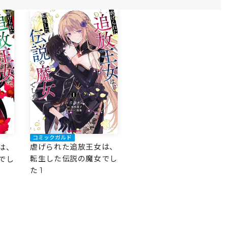
昼寝を邪魔しないでくだ
昼寝を邪魔しないでくだ
でくだ
さい～
さい～
コミックガルド
虐げられた追放王女は、
は、
転生した伝説の魔女でし
でし
た 1