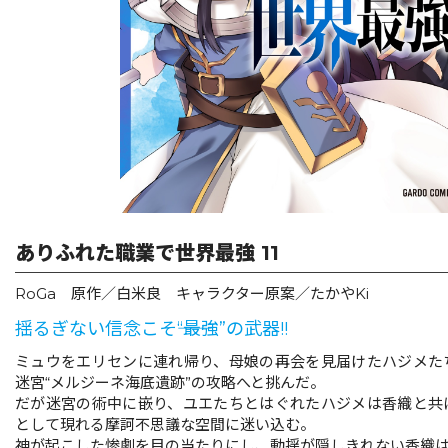
リキューレ
コミックパルフェ
コミックエッセイ
閉じる
ありふれた職業で世界最強 11
RoGa 原作／白米良 キャラクター原案／たかやKi
揺るぎない信念こそ――“最強”の武器!!
ミュウをエリセンに連れ帰り、母娘の再会を見届けたハジメた
迷宮“メルジーネ海底遺跡”の攻略へと挑んだ。
だが迷宮の術中に嵌り、ユエたちとはぐれたハジメは香織と共
として現れる摩訶不思議な空間に迷い込む。
神が起こした惨劇を目の当たりにし、動揺が隠しきれない香織は…