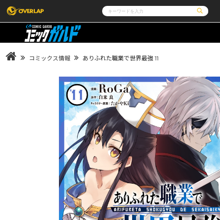
コミック
ライトノベル
コミックガルド
文庫
コミッククリエ
ノベルス
コミックス情報
ありふれた職業で世界最強 11
LiQulle
ノベルスf
ラブパルフェ
ロサージュノベルス
その他
通販・NEWS
コミックエッセイ
OVERLAP STORE
ポケットモンスター
オーバーラップ広報室
アニメ
ゲーム
企業
会社概要
オーバーラップ文庫
オーバーラップノベルス
採用情報
アクセス
オーバーラップホールディングス
お問い合わ
オーバーラップノベルスf
ロサージュノベルス
コミックガルド
コミッククリエ