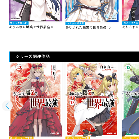
コミックガルド
コミックガル
コミックガルド
ありふれた職業で世界最強 16
ありふれた
ありふれた職業で世界最強 15
シリーズ関連作品
オーバーラップ文庫
オーバーラップ文庫
オーバーラッ