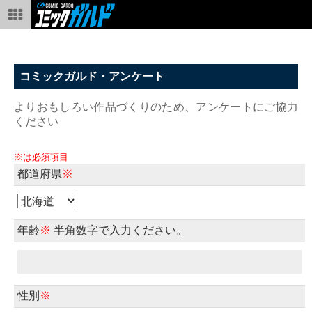
コミックガルド・アンケート
よりおもしろい作品づくりのため、アンケートにご協力
ください
※は必須項目
都道府県
※
年齢
※
半角数字で入力ください。
性別
※