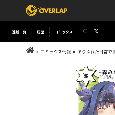
連載一覧
履歴
コミックス
コミック
ライトノベ
コミックス情報
ありふれた日常で世
コミックガルド
文庫
コミッククリエ
ノベルス
LiQulle
ノベルスf
ラブパルフェ
ロサージュノベル
オーバーラップ文庫
オーバ
コミッククリエ