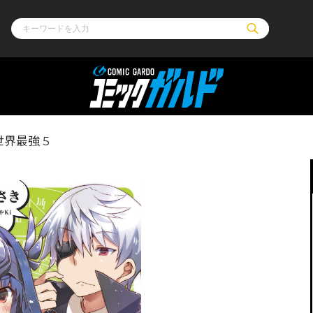
ル
その他
通販・NEW
界最強 5
コミックエッセイ
OVERLAP STOR
ポケットモンスター
オーバーラップ広
アニメ
ス
ゲーム
ーラップノベルス
オーバーラップノベルスf
ロサージュノ
リキューレ
コミックパルフェ