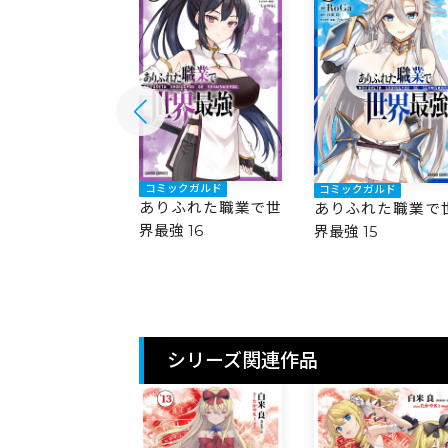
ックガルド
コミックガルド
コミックガルド
ふれた職業で世
ありふれた職業で世
ありふれた職業で
 17
界最強 16
界最強 15
シリーズ関連作品