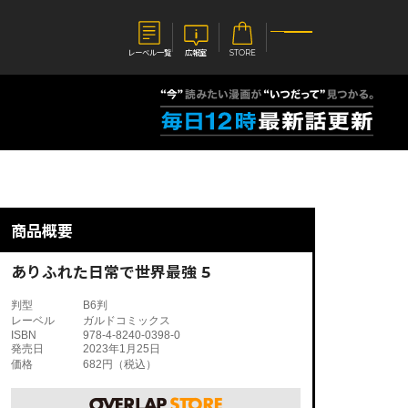
レーベル一覧
広報室
STORE
S
企業
E
会社概要
報室
採用情報
アクセス
商品概要
オーバーラップホールディングス
ベルス
コミックガルド
お問い合わせはこちら
ありふれた日常で世界最強 5
判型
B6判
レーベル
ガルドコミックス
ISBN
978-4-8240-0398-0
発売日
2023年1月25日
価格
682円（税込）
コミックエッセイ