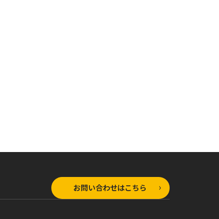
オーバーラップ文庫
オーバーラップ文庫
ラップ文庫
ありふれた職業で世
ありふれた職業で世
れた職業で世
界最強 11
界最強 零4
零 5
お問い合わせはこちら