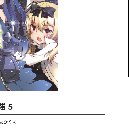
閉じる
 5
かやKi