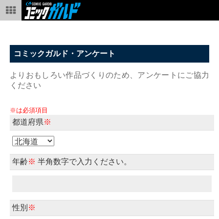
コミックガルド・アンケート
よりおもしろい作品づくりのため、アンケートにご協力
ください
※は必須項目
都道府県
※
年齢
※
半角数字で入力ください。
性別
※