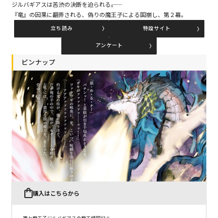
ジルバギアスは苦渋の決断を迫られる――。
『竜』の因果に翻弄される、偽りの魔王子による国崩し、第２幕。
立ち読み
特設サイト
コミックエッセイ
アンケート
閉じる
ピンナップ
購入はこちらから