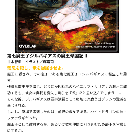
ロサージュノベルス
コミックガルド
第七魔王子ジルバギアスの魔王傾国記Ⅱ
甘木智彬 イラスト／輝竜司
禁忌を犯し、竜を従属させよ。
コミッククリエ
魔王に殺され、その息子である第七魔王子・ジルバギアスに転生した勇
者。
残虐な魔王子を演じ、どうにか囚われのハイエルフ・リリアナの救出に成
功するも、彼女は自我を喪失し自らを『犬』だと思い込んでしまう……。
リキューレ
そんな折、ジルバギアスは軍事演習として廃墟に巣食うゴブリンの殲滅を
命じられる。
しかし、廃墟で遭遇したのは、前世の戦友であるホワイトドラゴンの長・
ファラヴギだった。
魔王子として敵対するか、あるいは彼を仲間に引き込むため――部下を皆殺し
コミックパルフェ
にするか。