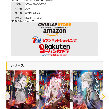
第七魔王子ジルバギアスの魔王傾国記Ⅱ
ISBN
978-4-8240-0389-8
判 型
A6判
定 価
825円（税込）
発売日
2023年1月25日
▼ 取り扱いショップ
シリーズ