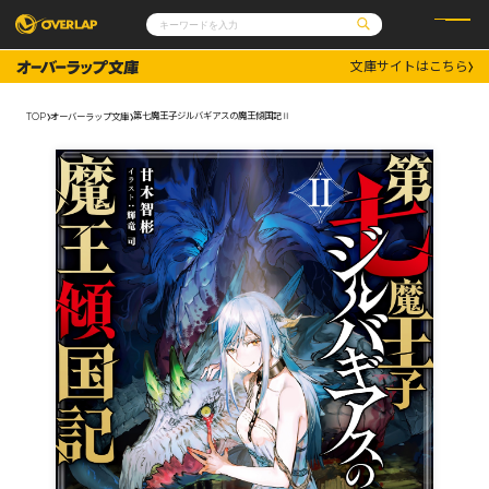
文庫サイトはこちら
コミック
ライトノベル
コミックガルド
文庫
第七魔王子ジルバギアスの魔王傾国記Ⅱ
TOP
オーバーラップ文庫
コミッククリエ
ノベルス
LiQulle
ノベルスf
ラブパルフェ
ロサージュノベルス
その他
通販・NEWS
コミックエッセイ
OVERLAP STORE
ポケットモンスター
オーバーラップ広報室
アニメ
ゲーム
企業
会社概要
オーバーラップ文庫
採用情報
アクセス
オーバーラップホールディングス
お問い合わせはこちら
オーバーラップノベルス
オーバーラップノベルスf