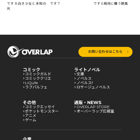
です 7
です 6.戦地に舞う銀風
で
て
です 8.白き少女と未知の
光
お問い合わせはこちら
コミック
ライトノベル
コミックガルド
文庫
コミッククリエ
ノベルス
LiQulle
ノベルスf
ラブパルフェ
ロサージュノベルス
その他
通販・NEWS
コミックエッセイ
OVERLAP STORE
ポケットモンスター
オーバーラップ広報室
アニメ
ゲーム
企業