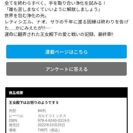
全てを終わらすべく、手を取り合い浄化を試みる！
「誰も苦しまなくていいように解放しましょう」
世界を包む浄化の光。
コミックエッセイ
レティシエル、ナオ、サラの千年に渡る因縁は終わりを告げ
た……かにみえたが――!?
閉じる
運命に翻弄された王女殿下の愛と戦いの記録、最終章!!
連載ページはこちら
アンケートに答える
商品概要
王女殿下はお怒りのようです 5
判型
B6判
レーベル
ガルドコミックス
ISBN
978-4-8240-0319-5
発売日
2022年10月25日
価格
748円（税込）