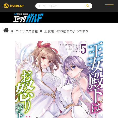
コミック
ライトノベル
コミックガルド
文庫
コミッククリエ
ノベルス
コミックス情報
王女殿下はお怒りのようです 5
LiQulle
ノベルスf
ラブパルフェ
ロサージュノベルス
その他
通販・NEWS
コミックエッセイ
OVERLAP STORE
ポケットモンスター
オーバーラップ広報室
アニメ
ゲーム
企業
会社概要
オーバーラップ文庫
採用情報
アクセス
オーバーラップホールディングス
お問い合わせはこちら
オーバーラップノベルス
オーバーラップノベルスf