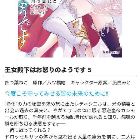
ロサージュノベルス
コミックガルド
王女殿下はお怒りのようです 5
コミッククリエ
四つ葉ねこ 原作／八ツ橋皓 キャラクター原案／凪白みと
今度こそ守ってみせる皆の未来のために!!
リキューレ
“浄化”の力の秘密を求め旅に出たレティシエルは、光の精霊と
出会い過去の真実と、やがてサラの体に眠る悪逆皇帝カシャ
ールが蘇り、千年前を越える騒乱時代が訪れると知り、怨嗟の
鎖を断ち切る決意をする――。
一緒に戦ってくれる？
コミックパルフェ
ドロッセルサラの体から溢れ出る大量の瘴気を前に、二人は