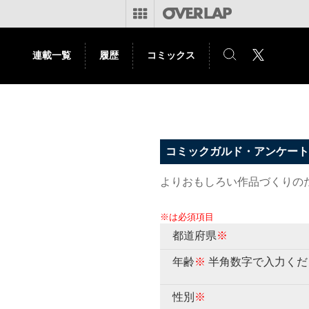
連載一覧
履歴
コミックス
コミックガルド・アンケート
よりおもしろい作品づくりの
※は必須項目
都道府県
※
年齢
※
半角数字で入力くだ
性別
※