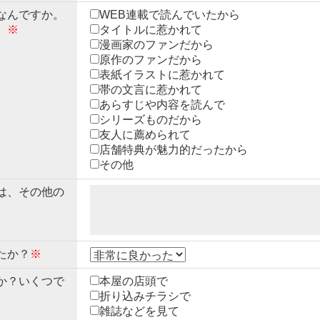
なんですか。
WEB連載で読んでいたから
。
※
タイトルに惹かれて
漫画家のファンだから
原作のファンだから
表紙イラストに惹かれて
帯の文言に惹かれて
あらすじや内容を読んで
シリーズものだから
友人に薦められて
店舗特典が魅力的だったから
その他
は、その他の
たか？
※
か？いくつで
本屋の店頭で
折り込みチラシで
雑誌などを見て