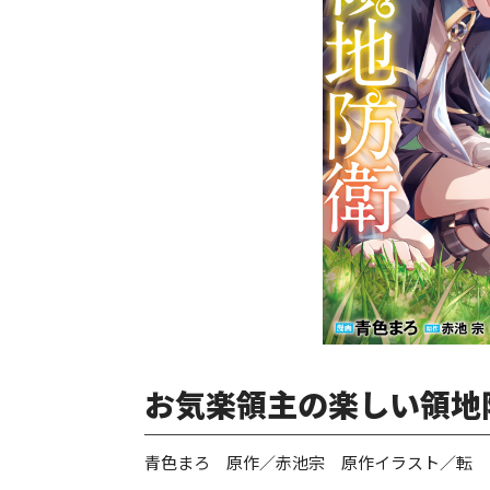
お気楽領主の楽しい領地防
青色まろ 原作／赤池宗 原作イラスト／転