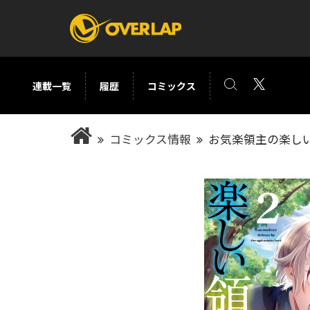
連載一覧
履歴
コミックス
コミック
ライトノベ
コミックス情報
お気楽領主の楽しい
コミックガルド
文庫
コミッククリエ
ノベルス
LiQulle
ノベルスf
ラブパルフェ
ロサージュノベル
オーバーラップ文庫
オーバ
コミッククリエ