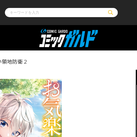
ル
その他
通販・NEW
領地防衛 2
コミックエッセイ
OVERLAP STOR
ポケットモンスター
オーバーラップ広
アニメ
ス
ゲーム
ーラップノベルス
オーバーラップノベルスf
ロサージュノ
リキューレ
コミックパルフェ