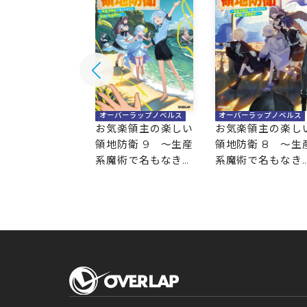
バーラップノベルス
オーバーラップノベルス
オーバーラップノベルス
楽領主の楽しい
お気楽領主の楽しい
お気楽領主の楽し
防衛 10 ～生産
領地防衛 9 ～生産
領地防衛 8 ～生
術で名もなき村
系魔術で名もなき村
系魔術で名もなき
強の城塞都市に
を最強の城塞都市に
を最強の城塞都市
～
～