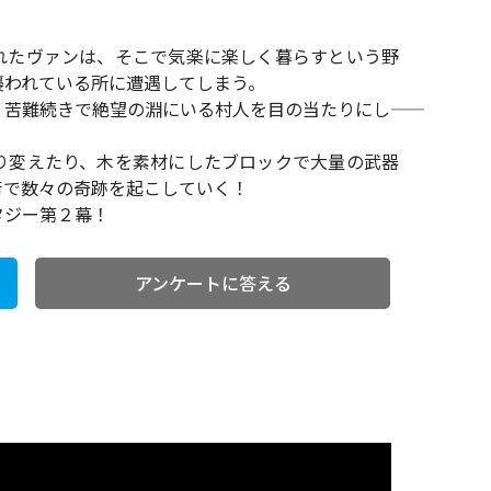
れたヴァンは、そこで気楽に楽しく暮らすという野
襲われている所に遭遇してしまう。
苦難続きで絶望の淵にいる村人を目の当たりにし――
り変えたり、木を素材にしたブロックで大量の武器
術で数々の奇跡を起こしていく！
タジー第２幕！
アンケートに答える