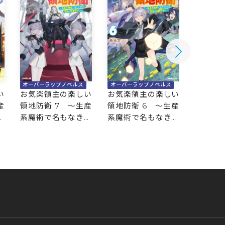
オーバーラップノベルス
オーバー
オーバーラップノベルス
お気楽領主の楽しい
お気楽
い
お気楽領主の楽しい
領地防衛 6 ～生産
領地防衛
産
領地防衛 7 ～生産
系魔術で名もなき村
系魔術
村
系魔術で名もなき村
を最強の城塞都市に
を最強
に
を最強の城塞都市に
～
～
～