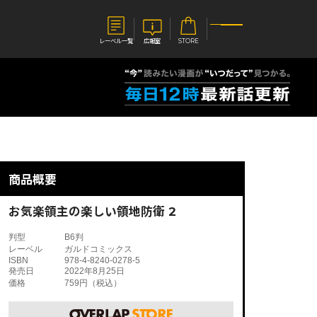
レーベル一覧
広報室
STORE
S
企業
E
会社概要
報室
採用情報
アクセス
商品概要
オーバーラップホールディングス
ベルス
コミックガルド
お問い合わせはこちら
お気楽領主の楽しい領地防衛 2
判型
B6判
レーベル
ガルドコミックス
ISBN
978-4-8240-0278-5
発売日
2022年8月25日
価格
759円（税込）
コミックエッセイ