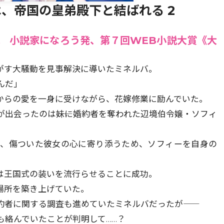
、帝国の皇弟殿下と結ばれる 2
。 小説家になろう発、第７回WEB小説大賞《大
がす大騒動を見事解決に導いたミネルバ。
んだ」
からの愛を一身に受けながら、花嫁修業に励んでいた。
出会ったのは――妹に婚約者を奪われた辺境伯令嬢・ソフィ
は、傷ついた彼女の心に寄り添うため、ソフィーを自身の
は王国式の装いを流行らせることに成功。
場所を築き上げていた。
者に関する調査も進めていたミネルバだったが――
も絡んでいたことが判明して……？