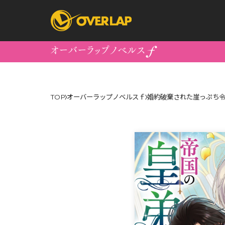
コミック
ライトノベ
TOP
オーバーラップノベルスｆ
婚約破棄された崖っぷち令
コミックガルド
文庫
コミッククリエ
ノベルス
LiQulle
ノベルスf
ラブパルフェ
ロサージュノベル
オーバーラップ文庫
オーバ
コミッククリエ