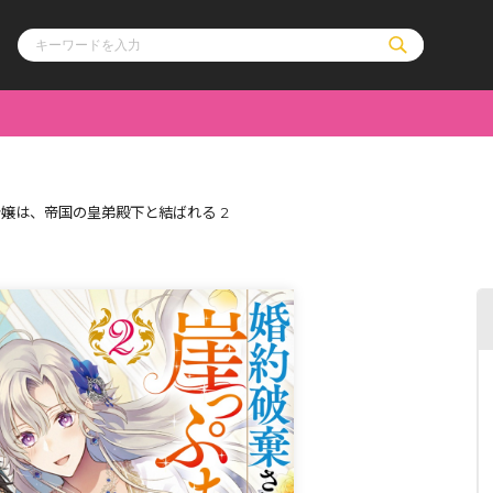
ル
その他
通販・NEW
嬢は、帝国の皇弟殿下と結ばれる 2
コミックエッセイ
OVERLAP STOR
ポケットモンスター
オーバーラップ広
アニメ
ス
ゲーム
ーラップノベルス
オーバーラップノベルスf
ロサージュノ
リキューレ
コミックパルフェ