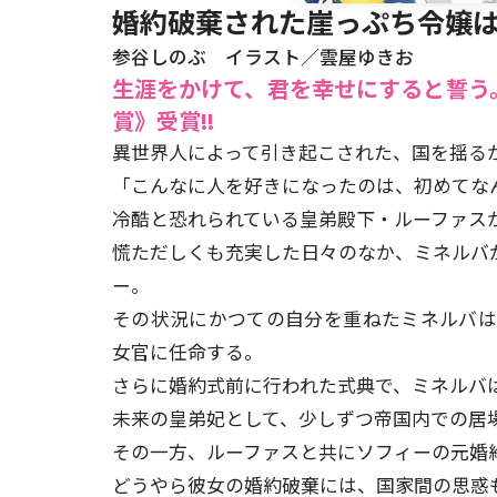
婚約破棄された崖っぷち令嬢は
参谷しのぶ イラスト／雲屋ゆきお
生涯をかけて、君を幸せにすると誓う
賞》受賞!!
異世界人によって引き起こされた、国を揺る
「こんなに人を好きになったのは、初めてな
冷酷と恐れられている皇弟殿下・ルーファス
慌ただしくも充実した日々のなか、ミネルバが
ー。
その状況にかつての自分を重ねたミネルバ
女官に任命する。
さらに婚約式前に行われた式典で、ミネルバ
未来の皇弟妃として、少しずつ帝国内での居
その一方、ルーファスと共にソフィーの元婚約
どうやら彼女の婚約破棄には、国家間の思惑