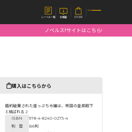
レーベル一覧
広報室
STORE
ノベルスfサイトはこちら
S
企業
E
会社概要
報室
採用情報
アクセス
オーバーラップホールディングス
ベルス
コミックガルド
購入はこちらから
お問い合わせはこちら
婚約破棄された崖っぷち令嬢は、帝国の皇弟殿下
と結ばれる 2
ISBN
978-4-8240-0275-4
コミックエッセイ
判 型
B6判