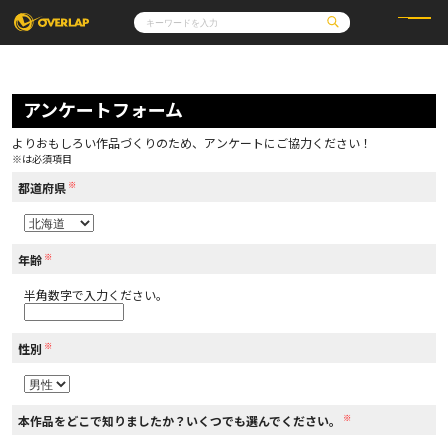
コミック
ライトノベル
コミックガルド
文庫
アンケートフォーム
コミッククリエ
ノベルス
LiQulle
ノベルスf
ラブパルフェ
ロサージュノベルス
その他
通販・NEWS
よりおもしろい作品づくりのため、アンケートにご協力ください！
コミックエッセイ
OVERLAP STORE
※は必須項目
ポケットモンスター
オーバーラップ広報室
アニメ
ゲーム
※
企業
都道府県
会社概要
オーバーラップ文庫
採用情報
アクセス
オーバーラップホールディングス
お問い合わせはこちら
※
年齢
半角数字で入力ください。
オーバーラップノベルス
※
性別
オーバーラップノベルスf
※
本作品をどこで知りましたか？いくつでも選んでください。