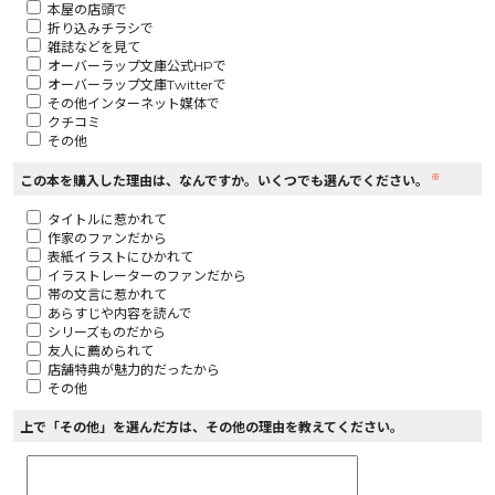
本屋の店頭で
折り込みチラシで
ロサージュノベルス
雑誌などを見て
オーバーラップ文庫公式HPで
オーバーラップ文庫Twitterで
その他インターネット媒体で
クチコミ
その他
コミックガルド
※
この本を購入した理由は、なんですか。いくつでも選んでください。
タイトルに惹かれて
作家のファンだから
コミッククリエ
表紙イラストにひかれて
イラストレーターのファンだから
帯の文言に惹かれて
あらすじや内容を読んで
シリーズものだから
友人に薦められて
リキューレ
店舗特典が魅力的だったから
その他
上で「その他」を選んだ方は、その他の理由を教えてください。
コミックパルフェ