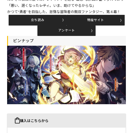
「悪い、遅くなった――レティ。いま、助けてやるからな」
かつて“勇者”を目指した、怠惰な冒険者の無双ファンタジー、第４幕！
コミックエッセイ
立ち読み
特設サイト
閉じる
アンケート
ピンナップ
購入はこちらから