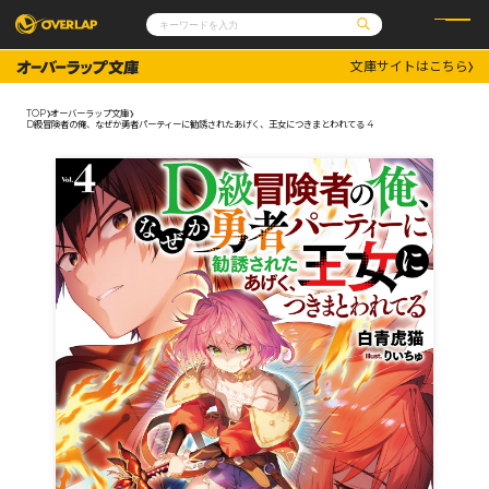
文庫サイトはこちら
コミック
ライトノベル
コミックガルド
文庫
TOP
オーバーラップ文庫
コミッククリエ
ノベルス
D級冒険者の俺、なぜか勇者パーティーに勧誘されたあげく、王女につきまとわれてる 4
LiQulle
ノベルスf
ラブパルフェ
ロサージュノベルス
その他
通販・NEWS
コミックエッセイ
OVERLAP STORE
ポケットモンスター
オーバーラップ広報室
アニメ
ゲーム
企業
会社概要
オーバーラップ文庫
採用情報
アクセス
オーバーラップホールディングス
お問い合わせはこちら
オーバーラップノベルス
オーバーラップノベルスf