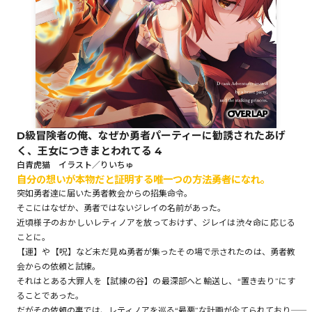
ロサージュノベルス
コミックガルド
D級冒険者の俺、なぜか勇者パーティーに勧誘されたあげ
く、王女につきまとわれてる 4
コミッククリエ
白青虎猫 イラスト／りいちゅ
自分の想いが本物だと証明する唯一つの方法――勇者になれ。
突如勇者達に届いた勇者教会からの招集命令。
そこにはなぜか、勇者ではないジレイの名前があった。
近頃様子のおかしいレティノアを放っておけず、ジレイは渋々命に応じる
リキューレ
ことに。
【運】や【呪】など未だ見ぬ勇者が集ったその場で示されたのは、勇者教
会からの依頼と試練。
それはとある大罪人を【試練の谷】の最深部へと輸送し、“置き去り”にす
コミックパルフェ
ることであった。
だがその依頼の裏では、レティノアを巡る“最悪”な計画が企てられており――