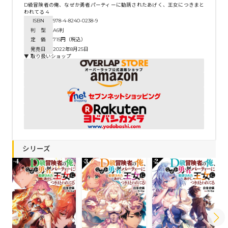
D級冒険者の俺、なぜか勇者パーティーに勧誘されたあげく、王女につきまと
われてる 4
ISBN
978-4-8240-0238-9
判 型
A6判
定 価
715円（税込）
発売日
2022年8月25日
▼ 取り扱いショップ
シリーズ