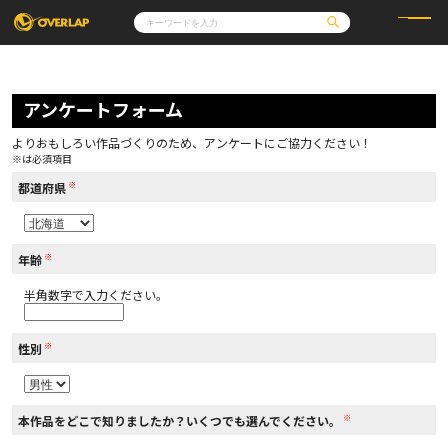
コミック
ライトノベル
コミックガルド
文庫
アンケートフォーム
コミッククリエ
ノベルス
LiQulle
ノベルスf
ラブパルフェ
ロサージュノベルス
その他
通販・NEWS
よりおもしろい作品づくりのため、アンケートにご協力ください！
コミックエッセイ
OVERLAP STORE
※は必須項目
ポケットモンスター
オーバーラップ広報室
アニメ
ゲーム
※
企業
都道府県
会社概要
オーバーラップ文庫
採用情報
アクセス
オーバーラップホールディングス
お問い合わせはこちら
※
年齢
半角数字で入力ください。
オーバーラップノベルス
※
性別
オーバーラップノベルスf
※
本作品をどこで知りましたか？いくつでも選んでください。