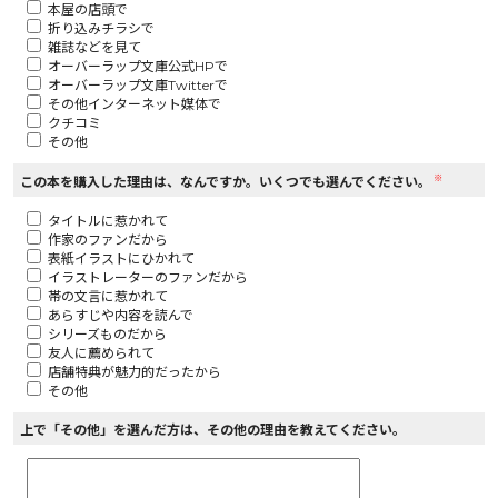
本屋の店頭で
折り込みチラシで
ロサージュノベルス
雑誌などを見て
オーバーラップ文庫公式HPで
オーバーラップ文庫Twitterで
その他インターネット媒体で
クチコミ
その他
コミックガルド
※
この本を購入した理由は、なんですか。いくつでも選んでください。
タイトルに惹かれて
作家のファンだから
コミッククリエ
表紙イラストにひかれて
イラストレーターのファンだから
帯の文言に惹かれて
あらすじや内容を読んで
シリーズものだから
友人に薦められて
リキューレ
店舗特典が魅力的だったから
その他
上で「その他」を選んだ方は、その他の理由を教えてください。
コミックパルフェ