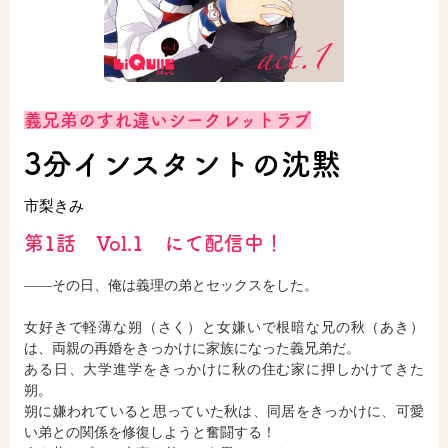
ロサージュノベルス
義兄弟のすれ違いシークレットラブ
コミックガルド
3分インスタントの沈黙
市梨きみ
コミッククリエ
第1話 Vol.1 にて配信中！
――その日、俺は義理の弟とセックスをした。
リキューレ
女好きで軽薄な朔（さく）と女嫌いで根暗な兄の秋（あき）
は、両親の再婚をきっかけに家族になった義兄弟だ。
ある日、大学進学をきっかけに秋の住む家に押しかけてきた
朔。
朔に嫌われていると思っていた秋は、同居をきっかけに、可愛
コミックパルフェ
い弟との関係を修復しようと奮闘する！