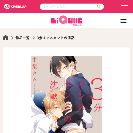
メ
ニ
コミック
ライトノベル
ュ
コミックガルド
文庫
コミッククリエ
ノベルス
ー
LiQulle
ノベルスf
作品一覧
3分インスタントの沈黙
ラブパルフェ
ロサージュノベルス
その他
通販・NEWS
コミックエッセイ
OVERLAP STORE
ポケットモンスター
オーバーラップ広報室
アニメ
ゲーム
企業
会社概要
オーバーラップ文庫
採用情報
アクセス
オーバーラップホールディングス
お問い合わせはこちら
オーバーラップノベルス
オーバーラップノベルスf