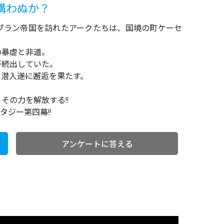
も構わぬか？
ブラン帝国を訪れたアークたちは、国境の町ケーセ
の暴虐と非道。
が続出していた。
入――遂に邂逅を果たす。
その力を解放する!!
タジー第四幕!!
アンケートに答える