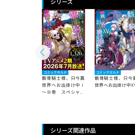
シリーズ
ックガルド
コミックガルド
コミックガルド
騎士様、只今異
骸骨騎士様、只今異
骸骨騎士様、只今
界へお出掛け中
世界へお出掛け中Ⅰ
世界へお出掛け中X
道編
～Ⅲ巻 スペシャル
プライスパック
シリーズ関連作品