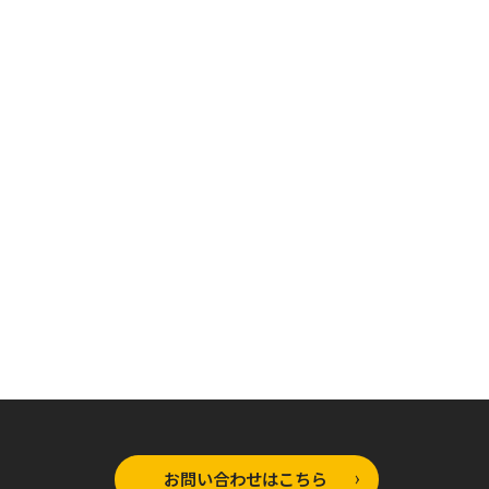
ラップノベルス
オーバーラップノベルス
オーバーラップノベルス
士様、只今異
骸骨騎士様、只今異
骸骨騎士様、只今異
出掛け中 Ⅴ
世界へお出掛け中 IV
世界へお出掛け中 Ⅲ
お問い合わせはこちら