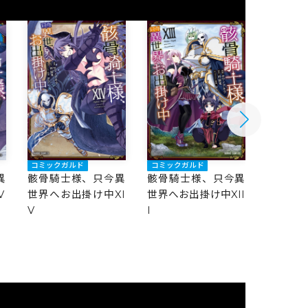
コミックガルド
コミックガルド
コミック
異
骸骨騎士様、只今異
骸骨騎士様、只今異
骸骨騎
V
世界へお出掛け中XI
世界へお出掛け中XII
世界へお
V
I