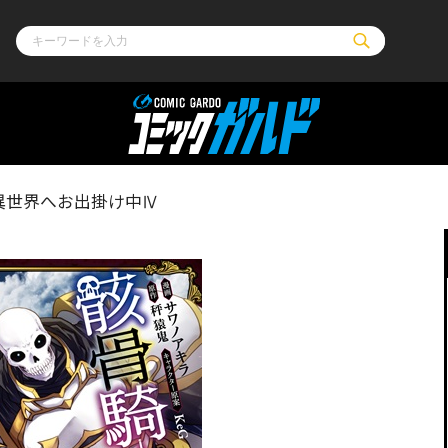
ル
その他
通販・NEW
異世界へお出掛け中Ⅳ
コミックエッセイ
OVERLAP STOR
ポケットモンスター
オーバーラップ広
アニメ
ス
ゲーム
ーラップノベルス
オーバーラップノベルスf
ロサージュノ
リキューレ
コミックパルフェ