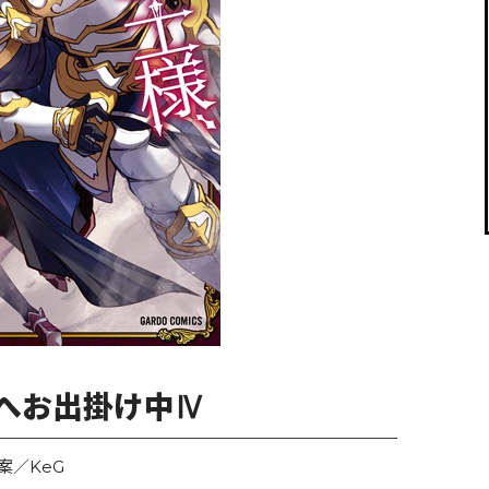
閉じる
へお出掛け中Ⅳ
案／KeG