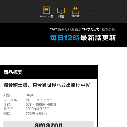
レーベル一覧
広報室
STORE
S
企業
E
会社概要
報室
採用情報
アクセス
商品概要
オーバーラップホールディングス
ベルス
コミックガルド
お問い合わせはこちら
骸骨騎士様、只今異世界へお出掛け中Ⅳ
判型
B6判
レーベル
ガルドコミックス
ISBN
978-4-86554-468-8
発売日
2019年3月25日
価格
759円（税込）
コミックエッセイ