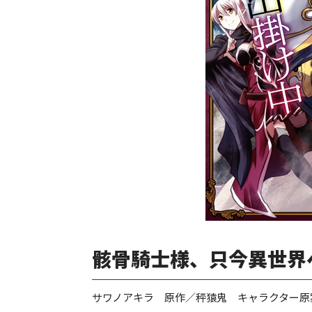
骸骨騎士様、只今異世界
サワノアキラ 原作／秤猿鬼 キャラクター原