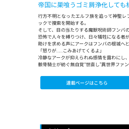
帝国に巣喰うゴミ屑――浄化して
行方不明となったエルフ族を追って神聖レ
ックで捜索を開始する。
そして、目の当たりする魔獣呪術師フンバ
恐怖で人々を縛りつけ、日々犠牲になる者
助けを求める声にアークはフンバの根城へと潜
「怒りが……こみあげてくるよ」
冷静なアークが抑えられぬ感情を露わにし、
骸骨騎士が紡ぐ無自覚“世直し”異世界ファン
連載ページはこちら