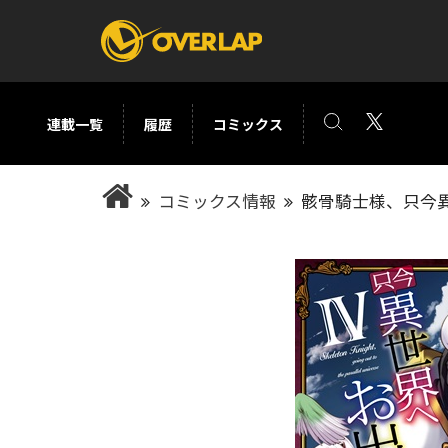
連載一覧
履歴
コミックス
コミック
ライトノベ
コミックス情報
骸骨騎士様、只今
コミックガルド
文庫
コミッククリエ
ノベルス
LiQulle
ノベルスf
ラブパルフェ
ロサージュノベル
オーバーラップ文庫
オーバ
コミッククリエ