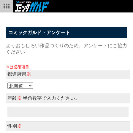
コミックガルド・アンケート
よりおもしろい作品づくりのため、アンケートにご協力
ください
※は必須項目
都道府県
※
年齢
※
半角数字で入力ください。
性別
※