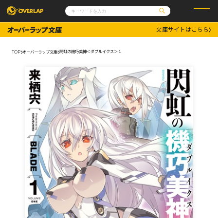
文庫サイトはこちら
コミック
ライトノベル
コミックガルド
文庫
閃虹の機巧美神＜ダブルイクス＞１
TOP
オーバーラップ文庫
コミッククリエ
ノベルス
LiQulle
ノベルスf
ラブパルフェ
ロサージュノベルス
その他
通販・NEWS
コミックエッセイ
OVERLAP STORE
ポケットモンスター
オーバーラップ広報室
アニメ
ゲーム
企業
会社概要
オーバーラップ文庫
採用情報
アクセス
オーバーラップホールディングス
お問い合わせはこちら
オーバーラップノベルス
オーバーラップノベルスf