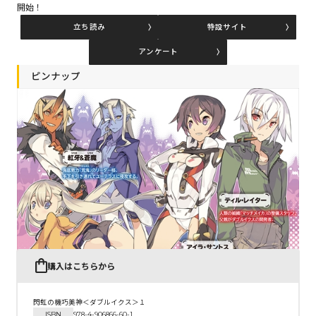
開始！
立ち読み
特設サイト
コミックエッセイ
アンケート
閉じる
ピンナップ
購入はこちらから
閃虹の機巧美神＜ダブルイクス＞１
ISBN
978-4-906866-60-1