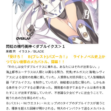
ロサージュノベルス
コミックガルド
閃虹の機巧美神＜ダブルイクス＞１
来栖 宍 イラスト／BLADE
「受けろ！ Ｂ(ブレスト)バズーカ！」 ライトノベル史上か
コミッククリエ
つてない衝撃のメカバトル、開幕！！
「わたしは女でダブルイクスに乗れる。あなたにはそれが出来ない。」
海上都市ユーテラスは人類とは異なる勢力、荒鬼(オルガス)と海竜(レヴィ
アス)による侵攻の危機に瀕していた。人類側も対抗手段として人型機動兵
リキューレ
器「ダブルイクス」を制作していたが、操縦者は女性に限られ、しかもあ
る条件をクリアする必要があった。開発者の息子であるティルは条件を満
たすことが出来ず苦悩していたが、不思議な少女ビディに出会うことで、
戦うための力を得るのだった。
Ｂ(バスト)・Ｗ(ウエスト)・Ｈ(ヒップ)の3タイプのダブルイクスが揃うと
コミックパルフェ
き、種族を超えた因縁が明かされる。特大のインパクトで送るメカバトル