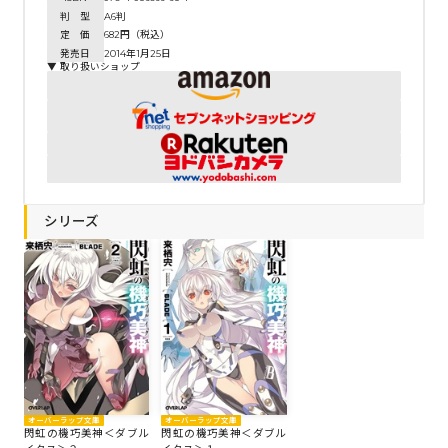
判 型
A6判
定 価
682円（税込）
発売日
2014年1月25日
▼ 取り扱いショップ
シリーズ
オーバーラップ文庫
オーバーラップ文庫
閃虹の機巧美神＜ダブル
閃虹の機巧美神＜ダブル