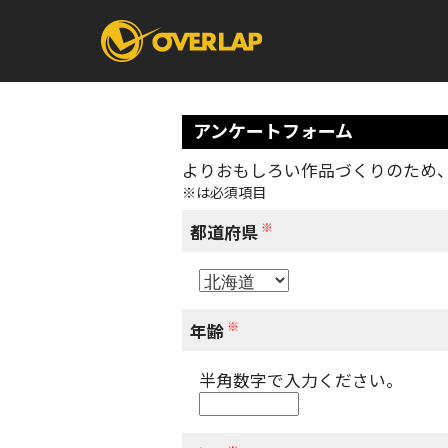
アンケートフォーム
よりおもしろい作品づくりのため
※は必須項目
コミック
ライトノベ
コミックガルド
文庫
※
コミッククリエ
ノベルス
都道府県
LiQulle
ノベルスf
ラブパルフェ
ロサージュノベル
オーバーラップ文庫
オーバ
※
年齢
半角数字で入力ください。
コミッククリエ