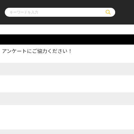
、アンケートにご協力ください！
ル
その他
通販・NEW
コミックエッセイ
OVERLAP STOR
ポケットモンスター
オーバーラップ広
アニメ
ス
ゲーム
ーラップノベルス
オーバーラップノベルスf
ロサージュノ
リキューレ
コミックパルフェ