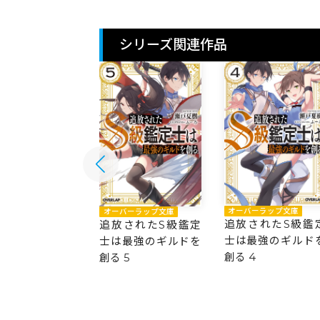
シリーズ関連作品
バーラップ文庫
オーバーラップ文庫
オーバーラップ文庫
されたS級鑑定
追放されたS級鑑
追放されたS級鑑定
最強のギルドを
士は最強のギルド
士は最強のギルドを
6
創る 4
創る 5