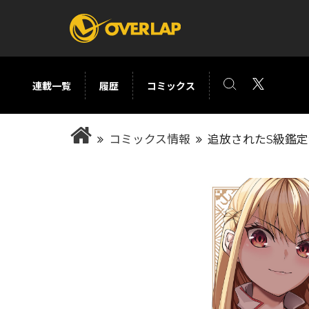
連載一覧
履歴
コミックス
コミック
ライトノベ
コミックス情報
追放されたS級鑑定
コミックガルド
文庫
コミッククリエ
ノベルス
LiQulle
ノベルスf
ラブパルフェ
ロサージュノベル
オーバーラップ文庫
オーバ
コミッククリエ