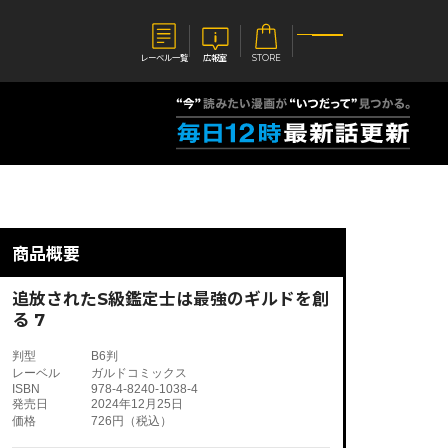
レーベル一覧
広報室
STORE
S
企業
E
会社概要
報室
採用情報
アクセス
商品概要
オーバーラップホールディングス
ベルス
コミックガルド
お問い合わせはこちら
追放されたS級鑑定士は最強のギルドを創
る 7
判型
B6判
レーベル
ガルドコミックス
ISBN
978-4-8240-1038-4
コミックエッセイ
発売日
2024年12月25日
価格
726円（税込）