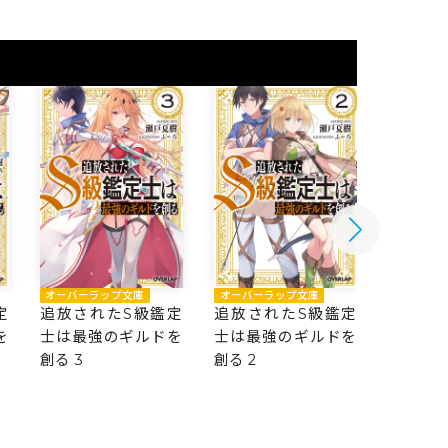
オーバーラップ文庫
オーバーラップ文庫
オーバー
定
追放されたS級鑑定
追放されたS級鑑定
追放さ
を
士は最強のギルドを
士は最強のギルドを
士は最
創る 3
創る 2
創る 1