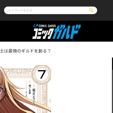
ル
その他
通販・NEW
士は最強のギルドを創る 7
コミックエッセイ
OVERLAP STOR
ポケットモンスター
オーバーラップ広
アニメ
ス
ゲーム
ーラップノベルス
オーバーラップノベルスf
ロサージュノ
リキューレ
コミックパルフェ