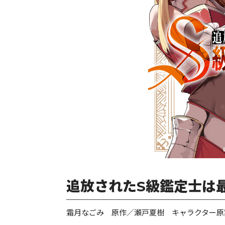
追放されたS級鑑定士は最
霜月なごみ 原作／瀬戸夏樹 キャラクター原