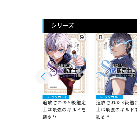
シリーズ
ックガルド
コミックガルド
コミックガルド
されたS級鑑定
追放されたS級鑑定
追放されたS級鑑
最強のギルドを
士は最強のギルドを
士は最強のギルド
10
創る 9
創る 8