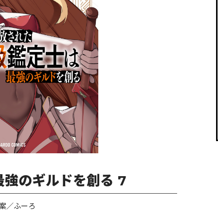
閉じる
強のギルドを創る 7
案／ふーろ