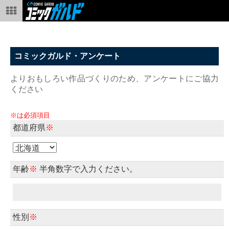
コミックガルド・アンケート
よりおもしろい作品づくりのため、アンケートにご協力
ください
※は必須項目
都道府県
※
年齢
※
半角数字で入力ください。
性別
※