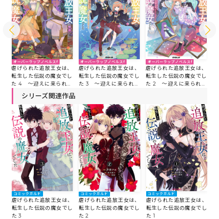
オーバーラップノベルスf
オーバーラップノベルスf
オ
オーバーラップノベルスf
虐げられた追放王女は、
、
虐げられた追放王女は、
虐
虐げられた追放王女は、
転生した伝説の魔女でし
し
転生した伝説の魔女でし
転
転生した伝説の魔女でし
た 4 ～迎えに来られて
れて
た 2 ～迎えに来られて
た
た 3 ～迎えに来られて
も困ります。従僕とのお
お
も困ります。従僕とのお
も
も困ります。従僕とのお
シリーズ関連作品
昼寝を邪魔しないでくだ
だ
昼寝を邪魔しないでくだ
昼
昼寝を邪魔しないでくだ
さい～
さい～
さ
さい～
コミックガルド
コミックガルド
コミックガルド
虐げられた追放王女は、
虐げられた追放王女は、
虐げられた追放王女は、
転生した伝説の魔女でし
転生した伝説の魔女でし
転生した伝説の魔女でし
た 3
た 1
た 2