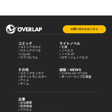
お問い合わせはこちら
コミック
ライトノベル
コミックガルド
文庫
コミッククリエ
ノベルス
LiQulle
ノベルスf
ラブパルフェ
ロサージュノベルス
その他
通販・NEWS
コミックエッセイ
OVERLAP STORE
ポケットモンスター
オーバーラップ広報室
アニメ
ゲーム
企業
会社概要
採用情報
アクセス