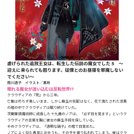
ロサージュノベルス
コミックガルド
虐げられた追放王女は、転生した伝説の魔女でした 5 ～
コミッククリエ
迎えに来られても困ります。従僕とのお昼寝を邪魔しない
でください～
雨川透子 イラスト／黒裄
眠れる魔女が迷い込むは反転世界!?
クラウディアの『死』から三年。
リキューレ
亡骸は朽ちず美しいまま、しかし蘇生の気配はなく、花で満たされた漆黒
の棺の中でクラウディアは眠り続けていた。
次期筆頭魔術師に成長した十九歳のノアは、「必ず目を覚ます」というク
ラウディアの言葉を胸に彼女の蘇生手段を探している。
コミックパルフェ
――そのクラウディアは、『透明な硝子』の棺で目覚めた。
ノアによく似た青年と出会うも、その手を振り払われてしまう。彼はクラ