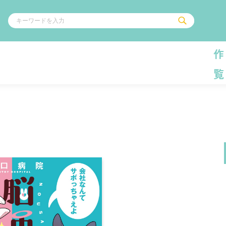
作
覧
ル
その他
通販・NEW
コミックエッセイ
OVERLAP STOR
ポケットモンスター
オーバーラップ広
アニメ
ス
ゲーム
ーラップノベルス
オーバーラップノベルスf
ロサージュノ
リキューレ
コミックパルフェ