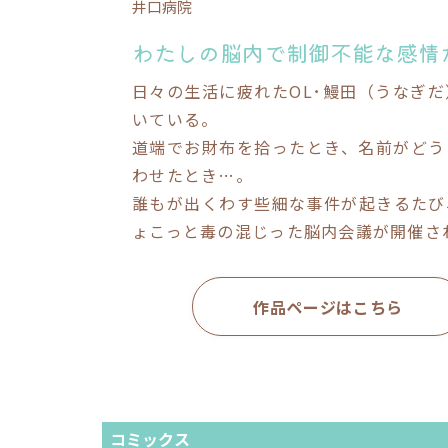
井口病院
わたしの脳内で制御不能な感情
日々の生活に疲れたOL･鰻田（うなぎ
いている。
道端でお財布を拾ったとき、名前がどう
わせたとき…。
誰もが出くわす些細な事件が起きるたび
ょこっと毒の混じった脳内会議が開催される
作品ページはこちら
コミックス