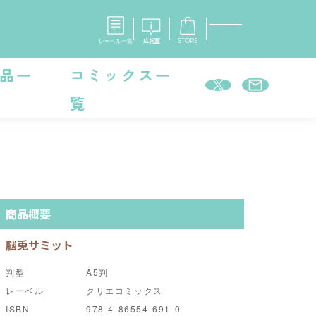
レーベル一覧
広報室
STORE
品一
コミックス一
覧
S
企業
E
会社概要
報室
採用情報
アクセス
オーバーラップホールディングス
ベルス
コミックガルド
お問い合わせはこちら
商品概要
脳兎サミット
判型
A5判
コミックエッセイ
レーベル
クリエコミックス
ISBN
978-4-86554-691-0